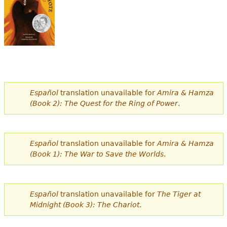
e
s
Más recursos
t
á
a
q
Español
translation unavailable for
Amira & Hamza
(Book 2): The Quest for the Ring of Power
.
u
í
Español
translation unavailable for
Amira & Hamza
(Book 1): The War to Save the Worlds
.
Español
translation unavailable for
The Tiger at
Midnight (Book 3): The Chariot
.