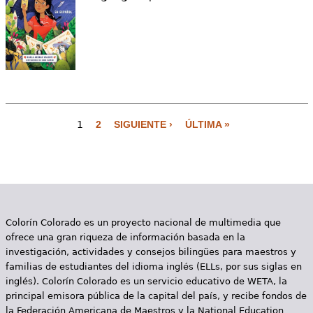
1
2
SIGUIENTE ›
ÚLTIMA »
P
á
g
i
Colorín Colorado es un proyecto nacional de multimedia que
n
ofrece una gran riqueza de información basada en la
a
investigación, actividades y consejos bilingües para maestros y
familias de estudiantes del idioma inglés (ELLs, por sus siglas en
s
inglés). Colorín Colorado es un servicio educativo de WETA, la
principal emisora pública de la capital del país, y recibe fondos de
la Federación Americana de Maestros y la National Education