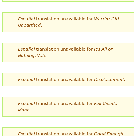
e
s
Más recursos
Español
translation unavailable for
Warrior Girl
t
Unearthed
.
á
a
Español
translation unavailable for
It's All or
q
Nothing, Vale
.
u
í
Español
translation unavailable for
Displacement
.
Español
translation unavailable for
Full Cicada
Moon
.
Español
translation unavailable for
Good Enough
.