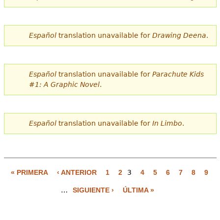
Español
translation unavailable for
Drawing Deena
.
Español
translation unavailable for
Parachute Kids
#1: A Graphic Novel
.
Español
translation unavailable for
In Limbo
.
« PRIMERA
‹ ANTERIOR
1
2
3
4
5
6
7
8
9
P
…
SIGUIENTE ›
ÚLTIMA »
á
g