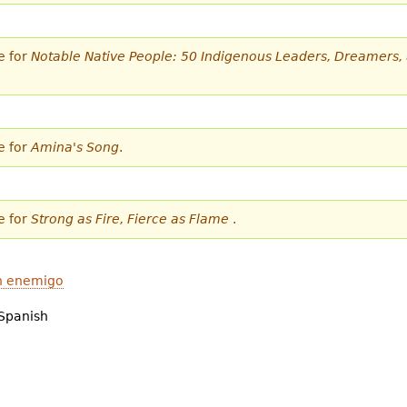
e for
Notable Native People: 50 Indigenous Leaders, Dreamers
e for
Amina's Song
.
e for
Strong as Fire, Fierce as Flame
.
n enemigo
Spanish