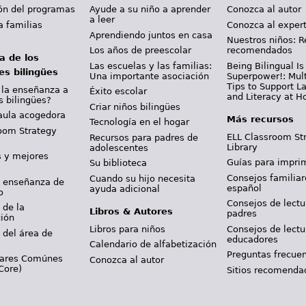
ión del programas
Ayude a su niño a aprender
Conozca al autor
a leer
a familias
Conozca al exper
Aprendiendo juntos en casa
Nuestros niños: R
Los años de preescolar
recomendados
a de los
Las escuelas y las familias:
Being Bilingual Is
es bilingües
Una importante asociación
Superpower!: Mult
Tips to Support 
 la enseñanza a
Éxito escolar
and Literacy at 
s bilingües?
Criar niños bilingües
aula acogedora
Más recursos
Tecnología en el hogar
oom Strategy
ELL Classroom St
Recursos para padres de
Library
adolescentes
s y mejores
Guías para imprim
Su biblioteca
Consejos familiar
Cuando su hijo necesita
y enseñanza de
español
ayuda adicional
o
Consejos de lectu
 de la
Libros & Autores
padres
ción
Libros para niños
Consejos de lectu
 del área de
educadores
Calendario de alfabetización
Preguntas frecue
dares Comúnes
Conozca al autor
Core)
Sitios recomenda