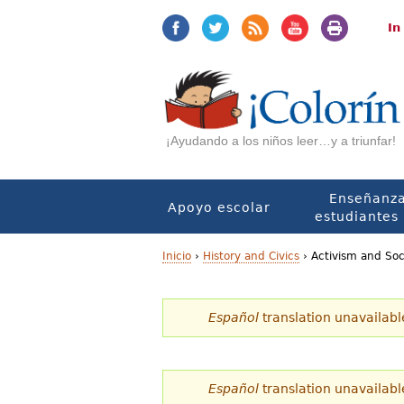
Jump
Jump
to
to
In
navigation
Content
¡Ayudando a los niños leer…y a triunfar!
Enseñanza
Apoyo escolar
estudiantes 
Inicio
›
History and Civics
›
Activism and Soci
U
Español
translation unavailabl
s
t
e
Español
translation unavailabl