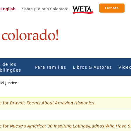
Donate
 English
Sobre ¡Colorín Colorado!
 de los
Para Familias
Libros & Autores
Vide
bilingües
al Justice
e for
Bravo!: Poems About Amazing Hispanics
.
e for
Nuestra América: 30 Inspiring Latinas/Latinos Who Have 