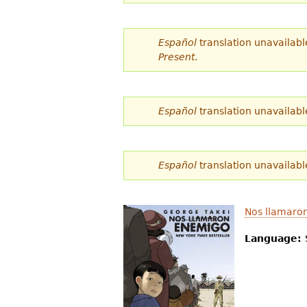
d
e
Español
translation unavailabl
Present
.
s
t
á
Español
translation unavailabl
a
q
Español
translation unavailabl
u
í
Nos llamaro
Language: