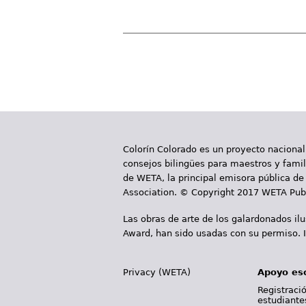
P
á
g
i
Colorín Colorado es un proyecto nacional
n
consejos bilingües para maestros y famili
a
de WETA, la principal emisora pública de 
Association. © Copyright 2017 WETA Publ
s
Las obras de arte de los galardonados il
Award, han sido usadas con su permiso. I
Privacy (WETA)
Apoyo es
Registració
estudiante