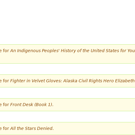
e for
An Indigenous Peoples' History of the United States for Y
e for
Fighter in Velvet Gloves: Alaska Civil Rights Hero Elizabet
e for
Front Desk (Book 1)
.
e for
All the Stars Denied
.