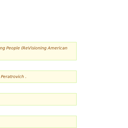
oung People (ReVisioning American
h Peratrovich
.