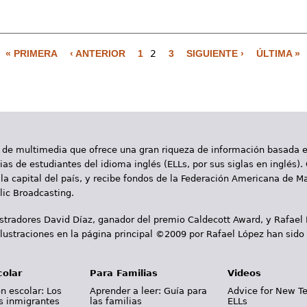
« PRIMERA
‹ ANTERIOR
1
2
3
SIGUIENTE ›
ÚLTIMA »
 de multimedia que ofrece una gran riqueza de información basada en
as de estudiantes del idioma inglés (ELLs, por sus siglas en inglés).
la capital del país, y recibe fondos de la Federación Americana de M
ic Broadcasting.
ustradores David Díaz, ganador del premio Caldecott Award, y Rafael
lustraciones en la página principal ©2009 por Rafael López han sido
colar
Para Familias
Videos
n escolar: Los
Aprender a leer: Guía para
Advice for New T
s inmigrantes
las familias
ELLs