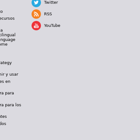
Twitter
to
RSS
ecursos
YouTube
 a
ilingual
Language
Home
rategy
ir y usar
es en
ra para
ra para los
ntes
dos