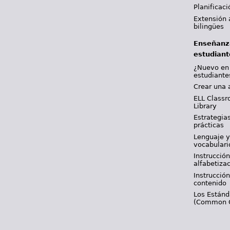
Planificac
Extensión 
bilingües
Enseñanz
estudiant
¿Nuevo en
estudiante
Crear una 
ELL Classr
Library
Estrategia
prácticas
Lenguaje 
vocabulari
Instrucción
alfabetiza
Instrucción
contenido
Los Están
(Common 