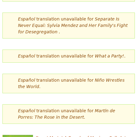
e
s
Más recursos
Español
translation unavailable for
Separate Is
t
Never Equal: Sylvia Mendez and Her Family's Fight
for Desegregation
.
á
a
q
Español
translation unavailable for
What a Party!
.
u
í
Español
translation unavailable for
Niño Wrestles
the World
.
Español
translation unavailable for
Martín de
Porres: The Rose in the Desert
.