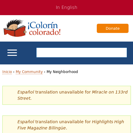
Jump
Jump
In English
to
to
navigation
Content
Donate
Apoyo escolar
Inicio
›
My Community
›
My Neighborhood
U
Enseñanza de los estudiantes bilingües
Español
translation unavailable for
Miracle on 133rd
s
Street
.
Para Familias
t
e
Libros & Autores
Español
translation unavailable for
Highlights High
d
Five Magazine Bilingüe
.
Videos