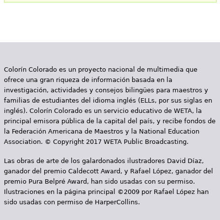
e
s
Más recursos
t
á
Colorín Colorado es un proyecto nacional de multimedia que
a
ofrece una gran riqueza de información basada en la
q
investigación, actividades y consejos bilingües para maestros y
familias de estudiantes del idioma inglés (ELLs, por sus siglas en
u
inglés). Colorín Colorado es un servicio educativo de WETA, la
principal emisora pública de la capital del país, y recibe fondos de
í
la Federación Americana de Maestros y la National Education
Association. © Copyright 2017 WETA Public Broadcasting.
Las obras de arte de los galardonados ilustradores David Díaz,
ganador del premio Caldecott Award, y Rafael López, ganador del
premio Pura Belpré Award, han sido usadas con su permiso.
Ilustraciones en la página principal ©2009 por Rafael López han
sido usadas con permiso de HarperCollins.