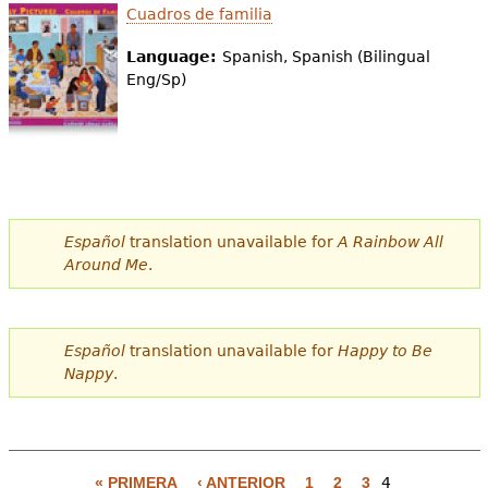
Cuadros de familia
Language:
Spanish, Spanish (Bilingual
Eng/Sp)
Español
translation unavailable for
A Rainbow All
Around Me
.
Español
translation unavailable for
Happy to Be
Nappy
.
« PRIMERA
‹ ANTERIOR
1
2
3
4