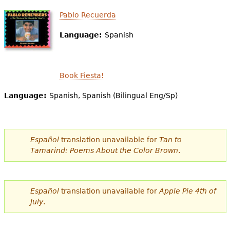
e
Pablo Recuerda
s
Más recursos
Language:
Spanish
t
á
Book Fiesta!
a
q
Language:
Spanish, Spanish (Bilingual Eng/Sp)
u
í
Español
translation unavailable for
Tan to
Tamarind: Poems About the Color Brown
.
Español
translation unavailable for
Apple Pie 4th of
July
.