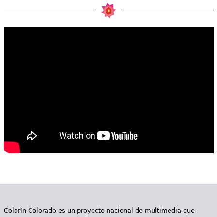
e
s
Más recursos
t
á
a
q
u
í
Colorín Colorado es un proyecto nacional de multimedia que