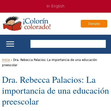
Jump
Jump
In English
to
to
navigation
Content
Donate
Apoyo escolar
Inicio
›
Dra. Rebecca Palacios: La importancia de una educación
preescolar
U
Enseñanza de los estudiantes bilingües
Dra. Rebecca Palacios: La
s
Para Familias
importancia de una educación
t
e
Libros & Autores
preescolar
d
Videos