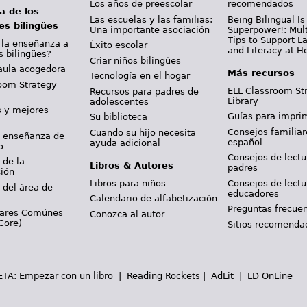
Los años de preescolar
recomendados
a de los
Las escuelas y las familias:
Being Bilingual Is
es bilingües
Una importante asociación
Superpower!: Mult
Tips to Support 
 la enseñanza a
Éxito escolar
and Literacy at 
s bilingües?
Criar niños bilingües
aula acogedora
Más recursos
Tecnología en el hogar
oom Strategy
ELL Classroom St
Recursos para padres de
Library
adolescentes
s y mejores
Guías para imprim
Su biblioteca
Consejos familiar
Cuando su hijo necesita
y enseñanza de
español
ayuda adicional
o
Consejos de lectu
 de la
Libros & Autores
padres
ción
Libros para niños
Consejos de lectu
 del área de
educadores
Calendario de alfabetización
Preguntas frecue
dares Comúnes
Conozca al autor
Core)
Sitios recomenda
WETA:
Empezar con un libro
|
Reading Rockets
|
AdLit
|
LD OnLine