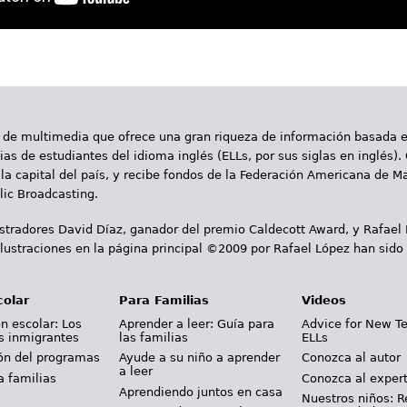
 de multimedia que ofrece una gran riqueza de información basada en
as de estudiantes del idioma inglés (ELLs, por sus siglas en inglés).
la capital del país, y recibe fondos de la Federación Americana de M
ic Broadcasting.
ustradores David Díaz, ganador del premio Caldecott Award, y Rafael
lustraciones en la página principal ©2009 por Rafael López han sido
colar
Para Familias
Videos
n escolar: Los
Aprender a leer: Guía para
Advice for New T
s inmigrantes
las familias
ELLs
ión del programas
Ayude a su niño a aprender
Conozca al autor
a leer
a familias
Conozca al exper
Aprendiendo juntos en casa
Nuestros niños: R