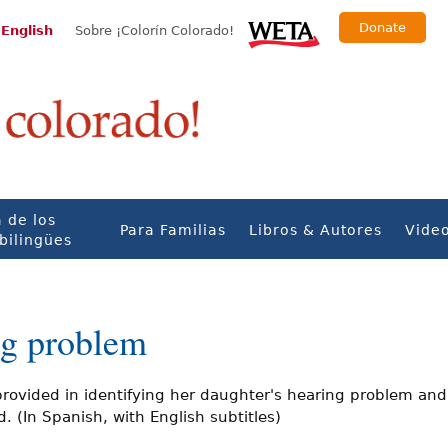
Donate
 English
Sobre ¡Colorín Colorado!
 de los
Para Familias
Libros & Autores
Vide
bilingües
ng problem
 provided in identifying her daughter's hearing problem and
(In Spanish, with English subtitles)