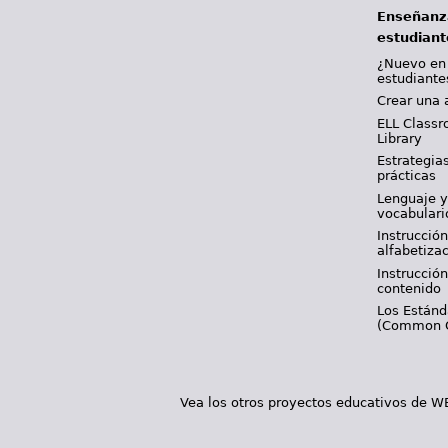
Enseñanz
estudiant
¿Nuevo en
estudiante
Crear una 
ELL Classr
Library
Estrategia
prácticas
Lenguaje 
vocabulari
Instrucción
alfabetiza
Instrucción
contenido
Los Están
(Common 
Vea los otros proyectos educativos de 