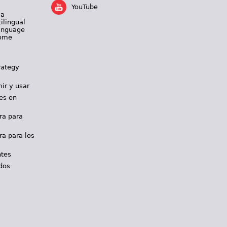
YouTube
 a
ilingual
Language
Home
rategy
ir y usar
es en
ra para
ra para los
ntes
dos