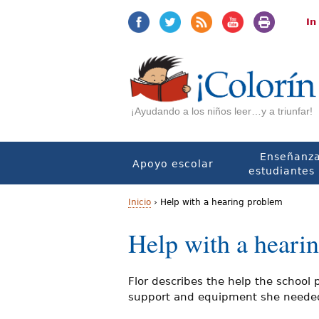
Jump
Jump
to
to
In
navigation
Content
¡Ayudando a los niños leer…y a triunfar!
Enseñanza
Apoyo escolar
estudiantes 
Inicio
›
Help with a hearing problem
U
Help with a heari
s
t
Flor describes the help the school
support and equipment she needed. 
e