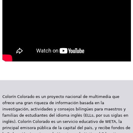
e
s
Más recursos
t
á
a
q
u
í
Colorín Colorado es un proyecto nacional de multimedia que
ofrece una gran riqueza de información basada en la
investigación, actividades y consejos bilingües para maestros y
familias de estudiantes del idioma inglés (ELLs, por sus siglas en
inglés). Colorín Colorado es un servicio educativo de WETA, la
principal emisora pública de la capital del país, y recibe fondos de