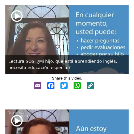
Lectura SOS: ¿Mi hijo, que está aprendiendo inglés,
necesita educación especial?
Share this video:
Email
Facebook
Twitter
WhatsApp
Copy
Link