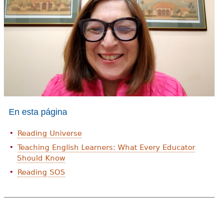
e
s
Más recursos
t
á
a
q
u
En esta página
í
Reading Universe
Teaching English Learners: What Every Educator
Should Know
Reading SOS