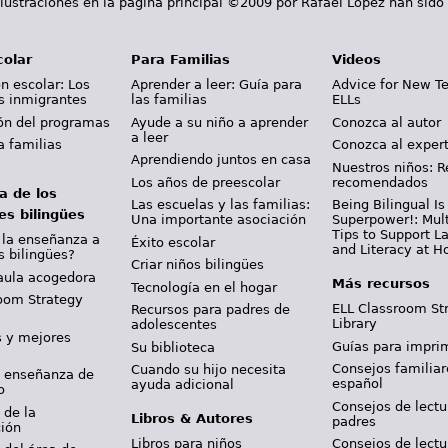
lustraciones en la página principal ©2009 por Rafael López han sido
colar
Para Familias
Videos
n escolar: Los
Aprender a leer: Guía para
Advice for New T
s inmigrantes
las familias
ELLs
ión del programas
Ayude a su niño a aprender
Conozca al autor
a leer
a familias
Conozca al exper
Aprendiendo juntos en casa
Nuestros niños: R
Los años de preescolar
recomendados
a de los
Las escuelas y las familias:
Being Bilingual Is
es bilingües
Una importante asociación
Superpower!: Mult
Tips to Support 
 la enseñanza a
Éxito escolar
and Literacy at 
s bilingües?
Criar niños bilingües
aula acogedora
Más recursos
Tecnología en el hogar
oom Strategy
ELL Classroom St
Recursos para padres de
Library
adolescentes
s y mejores
Guías para imprim
Su biblioteca
Consejos familiar
Cuando su hijo necesita
y enseñanza de
español
ayuda adicional
o
Consejos de lectu
 de la
Libros & Autores
padres
ción
Libros para niños
Consejos de lectu