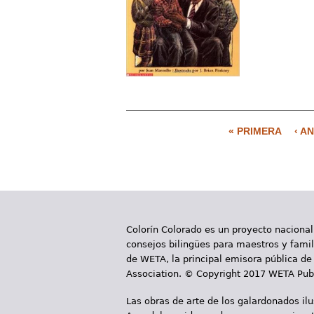
« PRIMERA
‹ A
P
á
g
i
Colorín Colorado es un proyecto nacional
n
consejos bilingües para maestros y famili
a
de WETA, la principal emisora pública de 
Association. © Copyright 2017 WETA Publ
s
Las obras de arte de los galardonados il