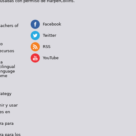
 usadas con permiso de HarperCollins.
Facebook
eachers of
Twitter
to
RSS
ecursos
YouTube
 a
ilingual
Language
Home
rategy
ir y usar
es en
ra para
ra para los