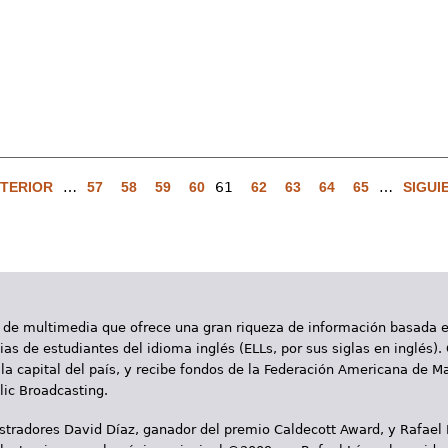
NTERIOR
…
57
58
59
60
61
62
63
64
65
…
SIGUI
 de multimedia que ofrece una gran riqueza de información basada en
as de estudiantes del idioma inglés (ELLs, por sus siglas en inglés).
la capital del país, y recibe fondos de la Federación Americana de M
ic Broadcasting.
ustradores David Díaz, ganador del premio Caldecott Award, y Rafael