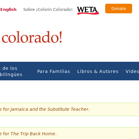
Donate
 English
Sobre ¡Colorín Colorado!
 de los
Para Familias
Libros & Autores
Vide
bilingües
e for
Jamaica and the Substitute Teacher
.
e for
The Trip Back Home
.