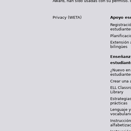
Award, han sido usadas con su permiso. I
Privacy (WETA)
Apoyo es
Registració
estudiante
Planificac
Extensión 
bilingües
Enseñanz
estudiant
¿Nuevo en
estudiante
Crear una 
ELL Classr
Library
Estrategia
prácticas
Lenguaje 
vocabulari
Instrucción
alfabetiza