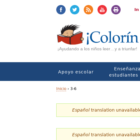
Jump
Jump
to
to
In
navigation
Content
¡Ayudando a los niños leer…y a triunfar!
Enseñanza
Apoyo escolar
estudiantes 
Inicio
›
3-6
U
Español
translation unavailabl
s
t
e
Español
translation unavailabl