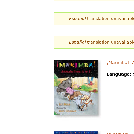
d
e
Español
translation unavailabl
s
t
Español
translation unavailabl
á
a
¡Marimba!: A
q
Language:
u
í