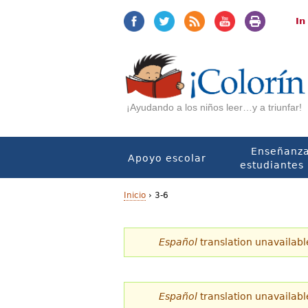
Jump
Jump
to
to
In
navigation
Content
¡Ayudando a los niños leer…y a triunfar!
Enseñanza
Apoyo escolar
estudiantes 
Inicio
›
3-6
U
Español
translation unavailabl
s
t
e
Español
translation unavailabl