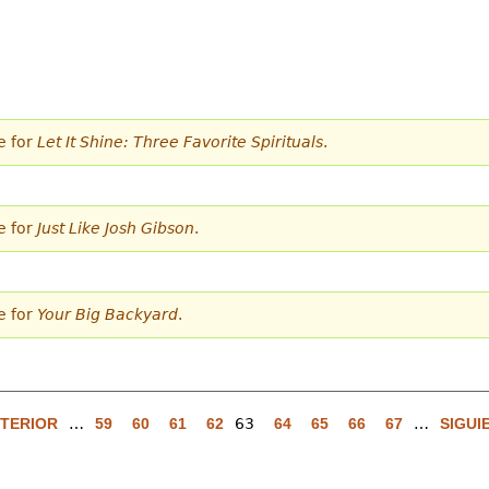
e for
Let It Shine: Three Favorite Spirituals
.
e for
Just Like Josh Gibson
.
e for
Your Big Backyard
.
NTERIOR
…
59
60
61
62
63
64
65
66
67
…
SIGUI