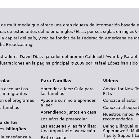
 de multimedia que ofrece una gran riqueza de información basada en
as de estudiantes del idioma inglés (ELLs, por sus siglas en inglés).
la capital del país, y recibe fondos de la Federación Americana de M
ic Broadcasting.
ustradores David Díaz, ganador del premio Caldecott Award, y Rafael
lustraciones en la página principal ©2009 por Rafael López han sido
colar
Para Familias
Videos
n escolar: Los
Aprender a leer: Guía para
Advice for New T
s inmigrantes
las familias
ELLs
ión del programas
Ayude a su niño a aprender
Conozca al autor
a leer
a familias
Conozca al exper
Aprendiendo juntos en casa
Nuestros niños: R
Los años de preescolar
recomendados
a de los
Las escuelas y las familias:
Being Bilingual Is
es bilingües
Una importante asociación
Superpower!: Mult
Tips to Support 
 la enseñanza a
Éxito escolar