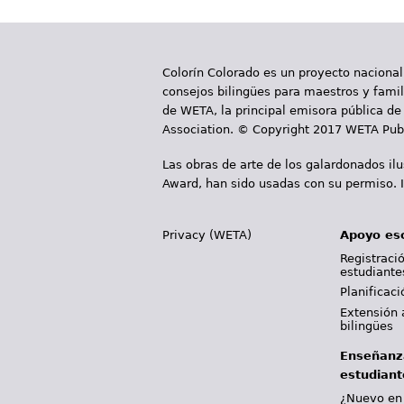
g
i
Colorín Colorado es un proyecto nacional
n
consejos bilingües para maestros y famili
a
de WETA, la principal emisora pública de 
Association. © Copyright 2017 WETA Publ
s
Las obras de arte de los galardonados il
Award, han sido usadas con su permiso. I
Privacy (WETA)
Apoyo es
Registració
estudiante
Planificac
Extensión 
bilingües
Enseñanz
estudiant
¿Nuevo en