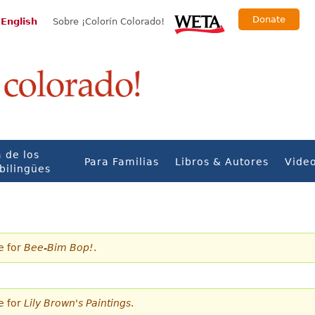
Donate
 English
Sobre ¡Colorín Colorado!
 de los
Para Familias
Libros & Autores
Vide
bilingües
e for
Bee-Bim Bop!
.
e for
Lily Brown's Paintings
.