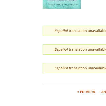
Español
translation unavailabl
Español
translation unavailabl
Español
translation unavailabl
« PRIMERA
‹ A
P
á