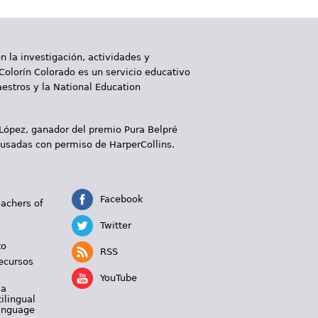
 la investigación, actividades y
 Colorín Colorado es un servicio educativo
aestros y la National Education
 López, ganador del premio Pura Belpré
 usadas con permiso de HarperCollins.
Facebook
eachers of
Twitter
to
RSS
ecursos
YouTube
 a
ilingual
Language