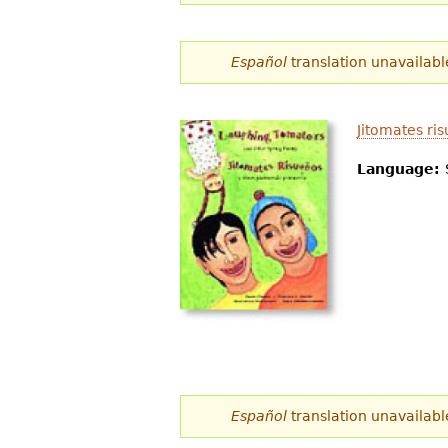
d
e
Español
translation unavailabl
s
t
Jitomates ri
á
Language:
a
q
u
í
Español
translation unavailabl