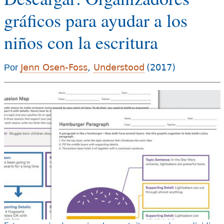
e
gráficos para ayudar a los
s
Más recursos
niños con la escritura
t
á
Jenn Osen-Foss
,
Understood
(2017)
Por
a
q
u
í