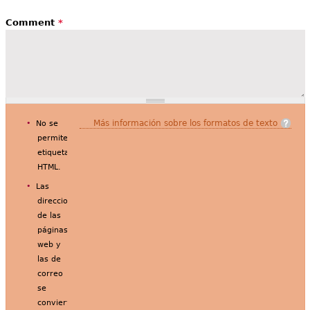
Comment
*
Más información sobre los formatos de texto
No se
permiten
etiquetas
HTML.
Las
direcciones
de las
páginas
web y
las de
correo
se
convierten