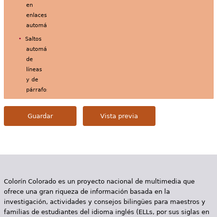
en
enlaces
automáticamente.
Saltos
automáticos
de
líneas
y de
párrafos.
Colorín Colorado es un proyecto nacional de multimedia que
ofrece una gran riqueza de información basada en la
investigación, actividades y consejos bilingües para maestros y
familias de estudiantes del idioma inglés (ELLs, por sus siglas en