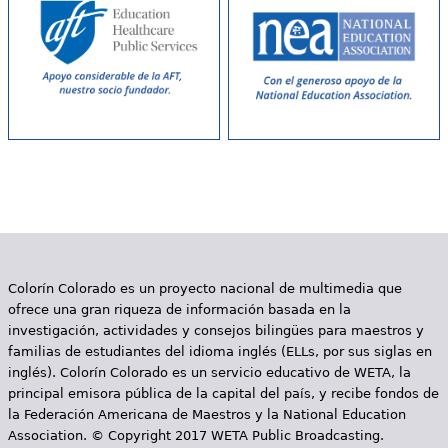
e
s
Más recursos
t
á
a
q
u
í
Colorín Colorado es un proyecto nacional de multimedia que
ofrece una gran riqueza de información basada en la
investigación, actividades y consejos bilingües para maestros y
familias de estudiantes del idioma inglés (ELLs, por sus siglas en
inglés). Colorín Colorado es un servicio educativo de WETA, la
principal emisora pública de la capital del país, y recibe fondos de
la Federación Americana de Maestros y la National Education
Association. © Copyright 2017 WETA Public Broadcasting.