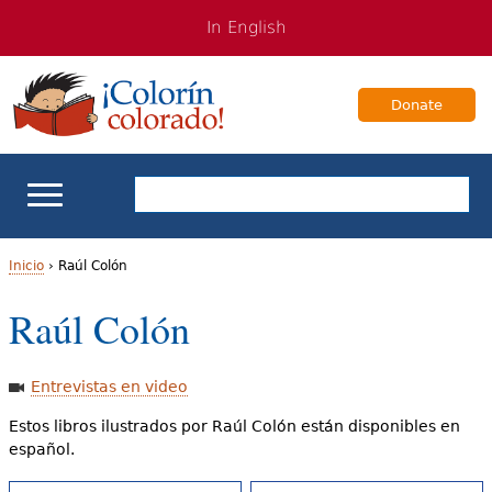
Jump
Jump
In English
to
to
navigation
Content
Donate
Apoyo escolar
Inicio
›
Raúl Colón
U
Raúl Colón
Enseñanza de los estudiantes bilingües
s
Para Familias
t
Entrevistas en video
e
Estos libros ilustrados por Raúl Colón están disponibles en
Libros & Autores
español.
d
Videos