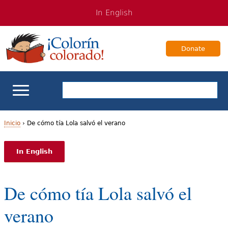
Jump
Jump
In English
to
to
navigation
Content
Donate
Apoyo escolar
Inicio
›
De cómo tía Lola salvó el verano
U
Enseñanza de los estudiantes bilingües
In English
s
Para Familias
t
De cómo tía Lola salvó el
e
Libros & Autores
verano
d
Videos