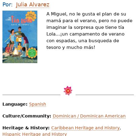
e
Por:
Julia Alvarez
s
Más recursos
A Miguel, no le gusta el plan de su
mamá para el verano, pero no puede
t
imaginar la sorpresa que tiene tía
Lola...¡un campamento de verano
á
con espadas, una busqueda de
a
tesoro y mucho más!
q
u
í
Language:
Spanish
Culture/Community:
Dominican / Dominican American
Heritage & History:
Caribbean Heritage and History
,
Hispanic Heritage and History