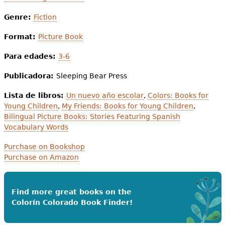
Genre:
Fiction
Format:
Picture Book
Para edades:
3-6
Publicadora:
Sleeping Bear Press
Lista de libros:
Un nuevo año escolar
,
Colors: Books for
Young Children
,
My Friends: Books for Young Children
,
Bilingual Picture Books: Stories Featuring Spanish
Vocabulary Words
Purchase on Bookshop
Purchase on Amazon
Find more great books on the
Colorín Colorado Book Finder!