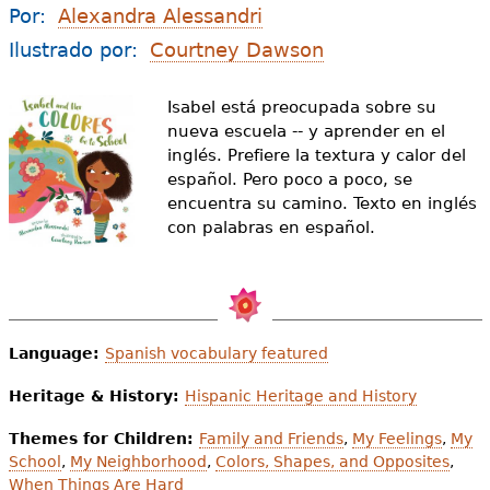
e
Por:
Alexandra Alessandri
s
Más recursos
Ilustrado por:
Courtney Dawson
t
Isabel está preocupada sobre su
á
nueva escuela -- y aprender en el
inglés. Prefiere la textura y calor del
a
español. Pero poco a poco, se
q
encuentra su camino. Texto en inglés
con palabras en español.
u
í
Language:
Spanish vocabulary featured
Heritage & History:
Hispanic Heritage and History
Themes for Children:
Family and Friends
,
My Feelings
,
My
School
,
My Neighborhood
,
Colors, Shapes, and Opposites
,
When Things Are Hard