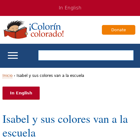
Jump
Jump
In English
to
to
navigation
Content
Donate
Apoyo escolar
Inicio
›
Isabel y sus colores van a la escuela
U
Enseñanza de los estudiantes bilingües
In English
s
Para Familias
t
Isabel y sus colores van a la
e
Libros & Autores
escuela
d
Videos