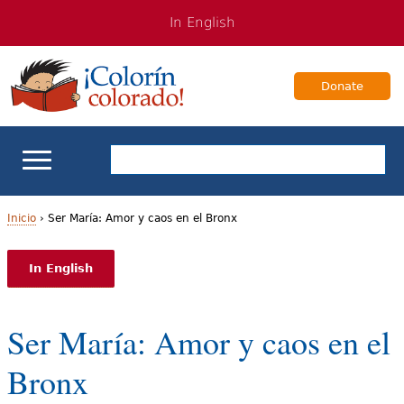
Jump
Jump
In English
to
to
navigation
Content
Donate
Apoyo escolar
Inicio
›
Ser María: Amor y caos en el Bronx
U
Enseñanza de los estudiantes bilingües
In English
s
Para Familias
t
Ser María: Amor y caos en el
e
Libros & Autores
Bronx
d
Videos