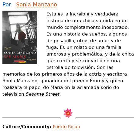
e
Por:
Sonia Manzano
s
Más recursos
Esta es la increíble y verdadera
historia de una chica sumida en un
t
mundo completamente inesperado.
Es una historia de sueños, algunos
á
de pesadilla, otros de amor y de
a
fuga. Es un relato de una familia
amorosa y problemática, y de la chica
q
que creció y se convirtió en una
u
estrella de televisión. Son las
memorias de los primeros años de la actriz y escritora
í
Sonia Manzano, ganadora del premio Emmy y quien
realizara el papel de María en la aclamada serie de
televisión
Sesame Street
.
Culture/Community:
Puerto Rican