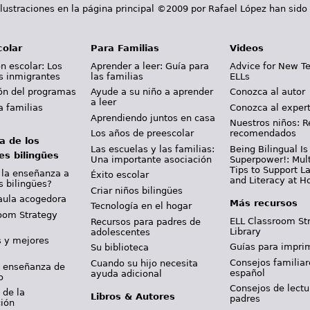
lustraciones en la página principal ©2009 por Rafael López han sido
colar
Para Familias
Videos
n escolar: Los
Aprender a leer: Guía para
Advice for New T
s inmigrantes
las familias
ELLs
ión del programas
Ayude a su niño a aprender
Conozca al autor
a leer
a familias
Conozca al exper
Aprendiendo juntos en casa
Nuestros niños: R
Los años de preescolar
recomendados
a de los
Las escuelas y las familias:
Being Bilingual Is
es bilingües
Una importante asociación
Superpower!: Mult
Tips to Support 
 la enseñanza a
Éxito escolar
and Literacy at 
s bilingües?
Criar niños bilingües
aula acogedora
Más recursos
Tecnología en el hogar
oom Strategy
ELL Classroom St
Recursos para padres de
Library
adolescentes
s y mejores
Guías para imprim
Su biblioteca
Consejos familiar
Cuando su hijo necesita
y enseñanza de
español
ayuda adicional
o
Consejos de lectu
 de la
Libros & Autores
padres
ción