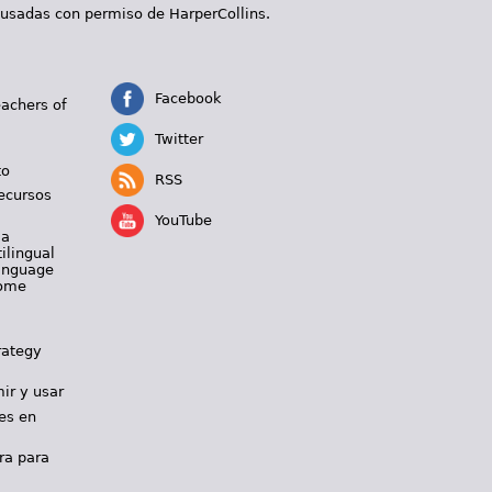
 usadas con permiso de HarperCollins.
Facebook
eachers of
Twitter
to
RSS
ecursos
YouTube
 a
ilingual
Language
Home
rategy
ir y usar
es en
ra para