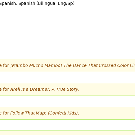
Spanish, Spanish (Bilingual Eng/Sp)
e for
¡Mambo Mucho Mambo! The Dance That Crossed Color Li
e for
Areli Is a Dreamer: A True Story
.
e for
Follow That Map! (Confetti Kids)
.