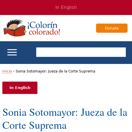
Jump
Jump
In English
to
to
navigation
Content
Donate
Apoyo escolar
Inicio
›
Sonia Sotomayor: Jueza de la Corte Suprema
U
Enseñanza de los estudiantes bilingües
In English
s
Para Familias
t
Sonia Sotomayor: Jueza de la
e
Libros & Autores
Corte Suprema
d
Videos