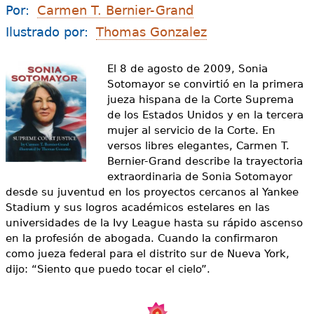
e
Por:
Carmen T. Bernier-Grand
s
Más recursos
Ilustrado por:
Thomas Gonzalez
t
El 8 de agosto de 2009, Sonia
á
Sotomayor se convirtió en la primera
jueza hispana de la Corte Suprema
a
de los Estados Unidos y en la tercera
q
mujer al servicio de la Corte. En
versos libres elegantes, Carmen T.
u
Bernier-Grand describe la trayectoria
extraordinaria de Sonia Sotomayor
í
desde su juventud en los proyectos cercanos al Yankee
Stadium y sus logros académicos estelares en las
universidades de la Ivy League hasta su rápido ascenso
en la profesión de abogada. Cuando la confirmaron
como jueza federal para el distrito sur de Nueva York,
dijo: “Siento que puedo tocar el cielo”.