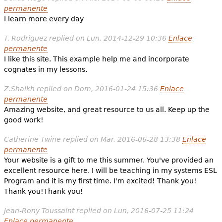
permanente
I learn more every day
T. Rodriguez
replied on
Lun, 2014-12-29 10:36
Enlace
permanente
I like this site. This example help me and incorporate
cognates in my lessons.
Z.Shaikh
replied on
Dom, 2016-01-24 15:36
Enlace
permanente
Amazing website, and great resource to us all. Keep up the
good work!
Catherine Twine
replied on
Mar, 2016-06-28 13:38
Enlace
permanente
Your website is a gift to me this summer. You've provided an
excellent resource here. I will be teaching in my systems ESL
Program and it is my first time. I'm excited! Thank you!
Thank you!Thank you!
Jean-Rony Toussaint
replied on
Lun, 2016-07-25 11:24
Enlace permanente