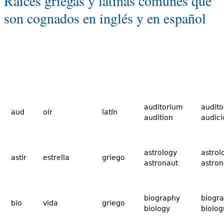
Raíces griegas y latinas comunes que
son cognados en inglés y en español
auditorium
audito
aud
oír
latín
audition
audici
astrology
astrol
astir
estrella
griego
astronaut
astron
biography
biogra
bio
vida
griego
biology
biolog