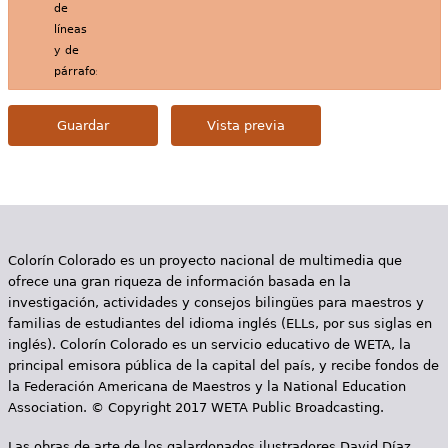
de
líneas
y de
párrafos.
Colorín Colorado es un proyecto nacional de multimedia que
ofrece una gran riqueza de información basada en la
investigación, actividades y consejos bilingües para maestros y
familias de estudiantes del idioma inglés (ELLs, por sus siglas en
inglés). Colorín Colorado es un servicio educativo de WETA, la
principal emisora pública de la capital del país, y recibe fondos de
la Federación Americana de Maestros y la National Education
Association. © Copyright 2017 WETA Public Broadcasting.
Las obras de arte de los galardonados ilustradores David Díaz,