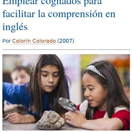
e
facilitar la comprensión en
s
Más recursos
inglés
t
á
Colorín Colorado
(2007)
Por
a
q
u
í