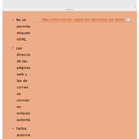
Más información sobre los formatos de texto
No se
permiten
etiquetas
HTML.
Las
direcciones
de las
páginas
web y
las de
correo
se
convierten
en
enlaces
automáticamente.
Saltos
automáticos