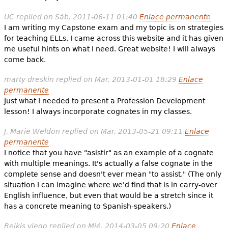
UC
replied on
Sáb, 2011-06-11 01:40
Enlace permanente
I am writing my Capstone exam and my topic is on strategies
for teaching ELLs. I came across this website and it has given
me useful hints on what I need. Great website! I will always
come back.
marty dreskin
replied on
Mar, 2013-01-01 18:29
Enlace
permanente
Just what I needed to present a Profession Development
lesson! I always incorporate cognates in my classes.
J. Marie Weldon
replied on
Mar, 2013-05-21 09:11
Enlace
permanente
I notice that you have "asistir" as an example of a cognate
with multiple meanings. It's actually a false cognate in the
complete sense and doesn't ever mean "to assist." (The only
situation I can imagine where we'd find that is in carry-over
English influence, but even that would be a stretch since it
has a concrete meaning to Spanish-speakers.)
Belkis viego
replied on
Mié, 2014-03-05 09:20
Enlace