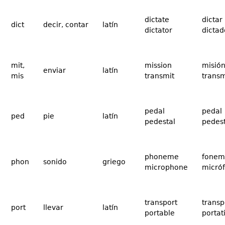
dictate
dictar
dict
decir, contar
latín
dictator
dictad
mit,
mission
misió
enviar
latín
mis
transmit
transm
pedal
pedal
ped
pie
latín
pedestal
pedest
phoneme
fonem
phon
sonido
griego
microphone
micró
transport
transp
port
llevar
latín
portable
portati