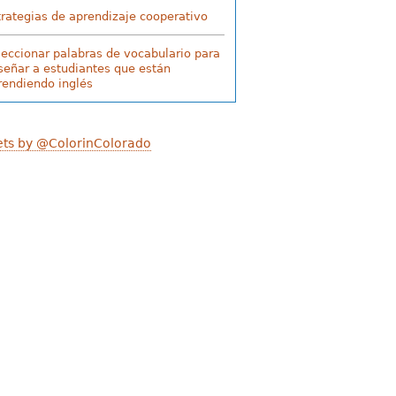
trategias de aprendizaje cooperativo
leccionar palabras de vocabulario para
señar a estudiantes que están
rendiendo inglés
ts by @ColorinColorado