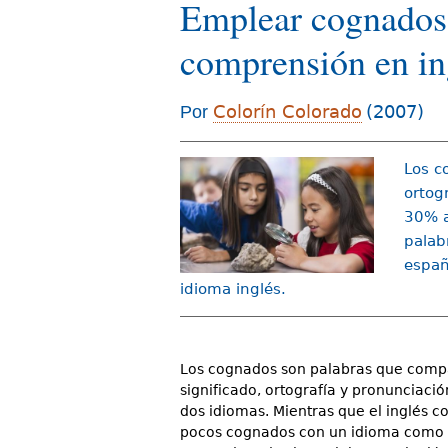
Emplear cognados p
d
comprensión en in
e
s
Colorín Colorado
(2007)
Por
t
á
Los c
a
ortog
30% a
q
palab
u
españ
idioma inglés.
í
Los cognados son palabras que comp
significado, ortografía y pronunciació
dos idiomas. Mientras que el inglés 
pocos cognados con un idioma como 