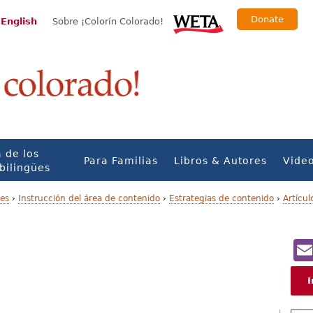
Donate
 English
Sobre ¡Colorín Colorado!
 de los
Para Familias
Libros & Autores
Vide
bilingües
ües
›
Instrucción del área de contenido
›
Estrategias de contenido
›
Artícul
I