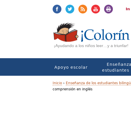
Jump
Jump
to
to
In
navigation
Content
¡Ayudando a los niños leer…y a triunfar!
Enseñanza
Apoyo escolar
estudiantes 
Inicio
›
Enseñanza de los estudiantes biling
comprensión en inglés
U
s
t
e