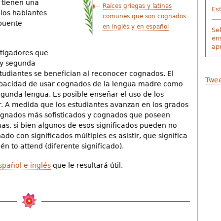
 tienen una
Raíces griegas y latinas
Es
 los hablantes
comunes que son cognados
 puente
en inglés y en español
Se
en
ap
stigadores que
 y segunda
tudiantes se benefician al reconocer cognados. El
Twee
apacidad de usar cognados de la lengua madre como
unda lengua. Es posible enseñar el uso de los
r. A medida que los estudiantes avanzan en los grados
cognados más sofisticados y cognados que poseen
as, si bien algunos de esos significados pueden no
o con significados múltiples es asistir, que significa
ién to attend (diferente significado).
spañol e inglés
que le resultará útil.