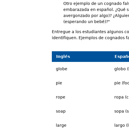
Otro ejemplo de un cognado fal
embarazada en español. ¿Qué si
avergonzado por algo)? ¿Alguie
(esperando un bebé)?"
Entregue a los estudiantes algunos c
identifiquen. Ejemplos de cognados fa
Inglés
Españ
globe
globo (
pie
pie (fo
rope
ropa (c
soap
sopa (s
large
largo (