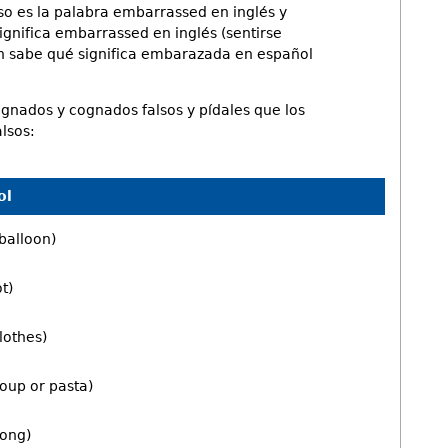
so es la palabra embarrassed en inglés y
gnifica embarrassed en inglés (sentirse
n sabe qué significa embarazada en español
ognados y cognados falsos y pídales que los
lsos:
ol
balloon)
ot)
lothes)
oup or pasta)
long)