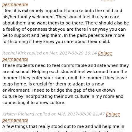
permanente
I feel it is extremely important to make both the child and
his/her family welcomed. They should feel that you care
about them and want them to be there. There should also be
a feeling of openness that you are there in anyway you can
be to support and help them. In the past, parents are more
forthcoming if they know you care about their child.
Rachel Kirk
replied on
Mar, 2017-08-29 16:14
Enlace
permanente
These students need to feel comfortable and safe when they
are at school. Helping each student feel welcomed from the
moment they enter your room, until the moment they leave
to go home, is crucial for them to adapt to a new
environment. I need to bridge the gap of the unknown
culture by incorporating their own culture in my room and
connecting it to a new culture.
Kristen Richard
replied on
Mié, 2017-08-30 21:47
Enlace
permanente
A few things that really stood out to me and will help me in