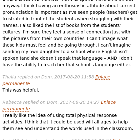
anyway. I think having an enthusiastic attitude about correct
pronunciation is important as I’ve seen people (teachers) get
frustrated in front of the students when struggling with their
names. I also liked the list of books from the students’
cultures. I’m sure they feel a sense of connection just with
the pictures from their own countries. I can’t image what
these kids must feel and be going through. I can’t imagine
sending my own daughter to a school where English isn’t
spoken (and she doesn’t speak that language – AND I don’t
have the ability to teach her that school’s language either.
Thalia
replied on
Dom, 2017-08-20 11:58
Enlace
permanente
This was helpful.
Rebecca
replied on
Dom, 2017-08-20 14:27
Enlace
permanente
I really like the idea of using total physical response
activities. I think that it could be used will all ages to help
them see and understand the words used in the classroom.