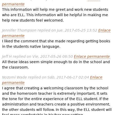
permanente
This information will help me greet and work new students
who are ELL. This information will be helpful in making me
help new students feel welcomed.
Jennifer Thompson
replied on
Jue, 2017-05-25 13:52
Enlace
permanente
I liked the comment that she made regarding getting books
in the students native language.
Jeff H
replied on
Vie, 2017-05-26 08:50
Enlace permanente
All these ideas seem simple enough to do in the school and
the classroom.
Nozomi Wade
replied on
Sáb, 2017-06-17 02:04
Enlace
permanente
I agree that creating a welcoming classroom by the school
and the homeroom teacher is extremely important. It sets
the tone for the entire experience of the ELL student. If the
administration and teachers create a positive environment,
the other students will follow. In this way, the ELL student will
feel more comfortable in his/her new setting.