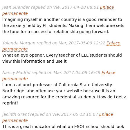
Jean Suender
replied on
Vie, 2017-04-28 08:01
Enlace
permanente
Imagining myself in another country is a good reminder to
the anxiety held by EL students. Making them welcome sets
the tone for a successful relationship going forward.
Yolanda Morgan
replied on
Mar, 2017-05-09 12:22
Enlace
permanente
What an eye opener. Every teacher of ELL students should
view this information and use it.
Nancy Madrid
replied on
Mar, 2017-05-09 16:49
Enlace
permanente
I am a adjunct professor at California State University
Northridge, and often use your website because it is an
amazing resource for the credential students. How do I get a
reprint?
jacinth Grant
replied on
Vie, 2017-05-12 10:07
Enlace
permanente
This is a great indicator of what an ESOL school should look