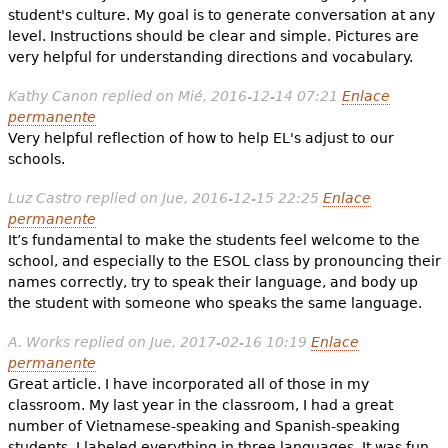
student's culture. My goal is to generate conversation at any
level. Instructions should be clear and simple. Pictures are
very helpful for understanding directions and vocabulary.
Kathy Canon
replied on
Mié, 2016-12-14 07:21
Enlace
permanente
Very helpful reflection of how to help EL's adjust to our
schools.
Luz Castro
replied on
Jue, 2016-12-15 22:25
Enlace
permanente
It’s fundamental to make the students feel welcome to the
school, and especially to the ESOL class by pronouncing their
names correctly, try to speak their language, and body up
the student with someone who speaks the same language.
A. Works
replied on
Jue, 2017-02-16 10:19
Enlace
permanente
Great article. I have incorporated all of those in my
classroom. My last year in the classroom, I had a great
number of Vietnamese-speaking and Spanish-speaking
students. I labeled everything in three languages. It was fun