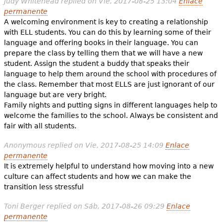
Judy Whitehead
replied on
Vie, 2017-08-25 13:04
Enlace
permanente
A welcoming environment is key to creating a relationship
with ELL students. You can do this by learning some of their
language and offering books in their language. You can
prepare the class by telling them that we will have a new
student. Assign the student a buddy that speaks their
language to help them around the school with procedures of
the class. Remember that most ELLS are just ignorant of our
language but are very bright.
Family nights and putting signs in different languages help to
welcome the families to the school. Always be consistent and
fair with all students.
Anonymous
replied on
Vie, 2017-08-25 14:09
Enlace
permanente
It is extremely helpful to understand how moving into a new
culture can affect students and how we can make the
transition less stressful
Toni Berger
replied on
Sáb, 2017-08-26 09:29
Enlace
permanente