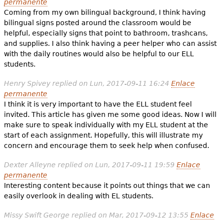
permanente
Coming from my own bilingual background, I think having
bilingual signs posted around the classroom would be
helpful, especially signs that point to bathroom, trashcans,
and supplies. I also think having a peer helper who can assist
with the daily routines would also be helpful to our ELL
students.
Henry Spivey
replied on
Lun, 2017-09-11 16:24
Enlace
permanente
I think it is very important to have the ELL student feel
invited. This article has given me some good ideas. Now I will
make sure to speak individually with my ELL student at the
start of each assignment. Hopefully, this will illustrate my
concern and encourage them to seek help when confused.
Dexter Alleyne
replied on
Lun, 2017-09-11 19:59
Enlace
permanente
Interesting content because it points out things that we can
easily overlook in dealing with EL students.
Missy Swift George
replied on
Mar, 2017-09-12 13:55
Enlace