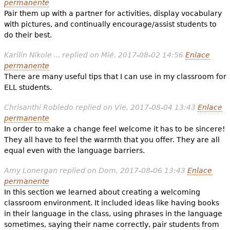
permanente
Pair them up with a partner for activities, display vocabulary
with pictures, and continually encourage/assist students to
do their best.
Karilin Nikole ...
replied on
Mié, 2017-08-02 14:56
Enlace
permanente
There are many useful tips that I can use in my classroom for
ELL students.
Chrisanthi Robledo
replied on
Vie, 2017-08-04 13:43
Enlace
permanente
In order to make a change feel welcome it has to be sincere!
They all have to feel the warmth that you offer. They are all
equal even with the language barriers.
Amy Lonergan
replied on
Dom, 2017-08-06 13:43
Enlace
permanente
In this section we learned about creating a welcoming
classroom environment. It included ideas like having books
in their language in the class, using phrases in the language
sometimes, saying their name correctly, pair students from