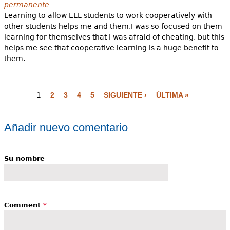
permanente
Learning to allow ELL students to work cooperatively with
other students helps me and them.I was so focused on them
learning for themselves that I was afraid of cheating, but this
helps me see that cooperative learning is a huge benefit to
them.
P
1
2
3
4
5
SIGUIENTE ›
ÚLTIMA »
á
g
i
Añadir nuevo comentario
n
a
Su nombre
s
Comment
*