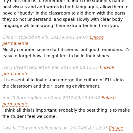
my classroom is to remember to learn the student's name,
post visuals and add words in both languages, allow them to
have a "buddy" in the classroom to aid them with the parts
they do not understand, and speak slowly with clear body
language while allowing them extra attention from you.
Chad H
replied on
Vie, 2017-09-01 14:07
Enlace
permanente
Mostly common sense stuff it seems, but good reminders. It's
easy to forget how it might feel to be in their shoes.
Ivory Bryant
replied on
Vie, 2017-09-08 13:57
Enlace
permanente
It is essential to invite and emerge the culture of ELLs into
the classroom and their learning environment.
Ann Telford
replied on
Dom, 2017-09-10 13:42
Enlace
permanente
I think all this is important. Probably the best thing is to make
the student feel welcome.
Hwa ja T Barron
replied on
Lun, 2017-09-11 12:05
Enlace