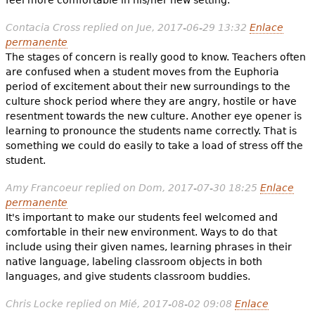
Contacia Cross
replied on
Jue, 2017-06-29 13:32
Enlace
permanente
The stages of concern is really good to know. Teachers often
are confused when a student moves from the Euphoria
period of excitement about their new surroundings to the
culture shock period where they are angry, hostile or have
resentment towards the new culture. Another eye opener is
learning to pronounce the students name correctly. That is
something we could do easily to take a load of stress off the
student.
Amy Francoeur
replied on
Dom, 2017-07-30 18:25
Enlace
permanente
It's important to make our students feel welcomed and
comfortable in their new environment. Ways to do that
include using their given names, learning phrases in their
native language, labeling classroom objects in both
languages, and give students classroom buddies.
Chris Locke
replied on
Mié, 2017-08-02 09:08
Enlace