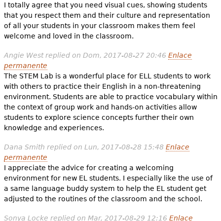
I totally agree that you need visual cues, showing students
that you respect them and their culture and representation
of all your students in your classroom makes them feel
welcome and loved in the classroom.
Angie West
replied on
Dom, 2017-08-27 20:46
Enlace
permanente
The STEM Lab is a wonderful place for ELL students to work
with others to practice their English in a non-threatening
environment. Students are able to practice vocabulary within
the context of group work and hands-on activities allow
students to explore science concepts further their own
knowledge and experiences.
Dana Smith
replied on
Lun, 2017-08-28 15:48
Enlace
permanente
I appreciate the advice for creating a welcoming
environment for new EL students. I especially like the use of
a same language buddy system to help the EL student get
adjusted to the routines of the classroom and the school.
Sonya Locke
replied on
Mar, 2017-08-29 12:16
Enlace