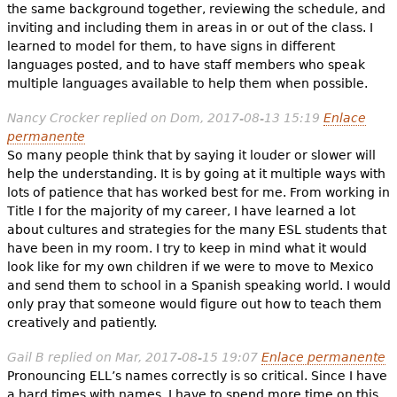
the same background together, reviewing the schedule, and
inviting and including them in areas in or out of the class. I
learned to model for them, to have signs in different
languages posted, and to have staff members who speak
multiple languages available to help them when possible.
Nancy Crocker
replied on
Dom, 2017-08-13 15:19
Enlace
permanente
So many people think that by saying it louder or slower will
help the understanding. It is by going at it multiple ways with
lots of patience that has worked best for me. From working in
Title I for the majority of my career, I have learned a lot
about cultures and strategies for the many ESL students that
have been in my room. I try to keep in mind what it would
look like for my own children if we were to move to Mexico
and send them to school in a Spanish speaking world. I would
only pray that someone would figure out how to teach them
creatively and patiently.
Gail B
replied on
Mar, 2017-08-15 19:07
Enlace permanente
Pronouncing ELL’s names correctly is so critical. Since I have
a hard times with names, I have to spend more time on this