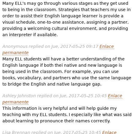
Many ELL's may go through various stages as they get used
to being in the classroom. Strategies that teachers my use in
order to assist their English language learner is provide a
visual schedule, one-to-one assistance, assigning a partner,
providing a welcoming cultural environment, and providing
an interpreter if available.
Anonymous
replied on
Jue, 2017-05-25 09:17
Enlace
permanente
Many ELL students will have a better understanding of the
English language if both thei native and new language is
being used in the classroom. For example, you can use
books, vocabulary, and partners who use the same language
to bridge the English and native language gap.
Ashley Johnston
replied on
Jue, 2017-05-25 10:45
Enlace
permanente
This information is very helpful and will help guide my
teaching with my ELL students. I especially like what was said
about learning to pronounce their names correctly.
Lisa Brennan
replied on
Jue, 2017-05-25 10:45
Enlace