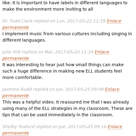
like. It is important to have labels in different languages to
make the environment more inviting to all
Dr. Todd Clark
replied on
Lun, 2017-05-22 11:59
Enlace
permanente
I implement music from various cultures including singing in
different languages.
Julie Hitt
replied on
Mar, 2017-05-23 11:34
Enlace
permanente
It was interesting to hear just how small things can make
such a huge difference in making new ELL students feel
more comfortable.
Jasmine Rudd
replied on
Jue, 2017-05-25 09:08
Enlace
permanente
This was a helpful video. It reassured me that I was already
using many of the ELL strategies in my classroom. These are
tips that can be used immediately in the classroom.
Shelby Teaford
replied on
Jue, 2017-05-25 09:16
Enlace
permanente