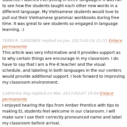
to see how the students taught each other new words in a
different language. My Vietnamese students would love to
pull out their Vietnamese grammar workbooks during free
time. It was great to see students so engaged in language
learning. :)
TERRI R. GARDNER
replied on
Jue, 2017-02-16 21:51
Enlace
permanente
This article was very informative and it provides support as
to why certain things are encourage in my classroom. I do
have to say that I am a Pre-K teacher and the visual
schedule, and labeling in both languages in the our centers
would provide additional support. I look forward to improving
my classroom environment.
Catherine Kay
replied on
Mar, 2017-03-07 19:04
Enlace
permanente
I enjoyed hearing the tips from Amber Prentice with tips to
making EL students feel welcome in our classroom. I will
make sure I use their correctly pronounced name and label
my classroom before arrival.