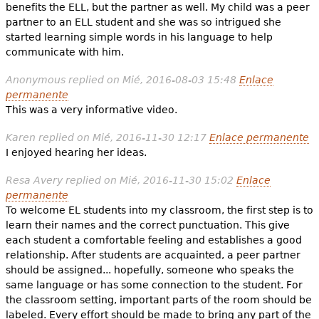
benefits the ELL, but the partner as well. My child was a peer
partner to an ELL student and she was so intrigued she
started learning simple words in his language to help
communicate with him.
Anonymous
replied on
Mié, 2016-08-03 15:48
Enlace
permanente
This was a very informative video.
Karen
replied on
Mié, 2016-11-30 12:17
Enlace permanente
I enjoyed hearing her ideas.
Resa Avery
replied on
Mié, 2016-11-30 15:02
Enlace
permanente
To welcome EL students into my classroom, the first step is to
learn their names and the correct punctuation. This give
each student a comfortable feeling and establishes a good
relationship. After students are acquainted, a peer partner
should be assigned... hopefully, someone who speaks the
same language or has some connection to the student. For
the classroom setting, important parts of the room should be
labeled. Every effort should be made to bring any part of the