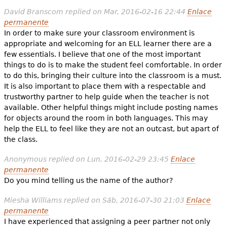
David Branscom
replied on
Mar, 2016-02-16 22:44
Enlace
permanente
In order to make sure your classroom environment is
appropriate and welcoming for an ELL learner there are a
few essentials. I believe that one of the most important
things to do is to make the student feel comfortable. In order
to do this, bringing their culture into the classroom is a must.
It is also important to place them with a respectable and
trustworthy partner to help guide when the teacher is not
available. Other helpful things might include posting names
for objects around the room in both languages. This may
help the ELL to feel like they are not an outcast, but apart of
the class.
Anonymous
replied on
Lun, 2016-02-29 23:45
Enlace
permanente
Do you mind telling us the name of the author?
Miesha Williams
replied on
Sáb, 2016-07-30 21:03
Enlace
permanente
I have experienced that assigning a peer partner not only