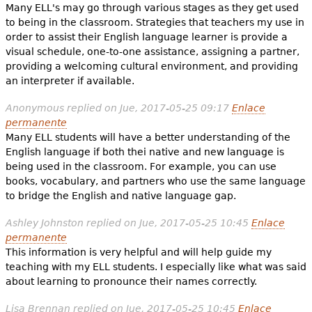
Many ELL's may go through various stages as they get used
to being in the classroom. Strategies that teachers my use in
order to assist their English language learner is provide a
visual schedule, one-to-one assistance, assigning a partner,
providing a welcoming cultural environment, and providing
an interpreter if available.
Anonymous
replied on
Jue, 2017-05-25 09:17
Enlace
permanente
Many ELL students will have a better understanding of the
English language if both thei native and new language is
being used in the classroom. For example, you can use
books, vocabulary, and partners who use the same language
to bridge the English and native language gap.
Ashley Johnston
replied on
Jue, 2017-05-25 10:45
Enlace
permanente
This information is very helpful and will help guide my
teaching with my ELL students. I especially like what was said
about learning to pronounce their names correctly.
Lisa Brennan
replied on
Jue, 2017-05-25 10:45
Enlace