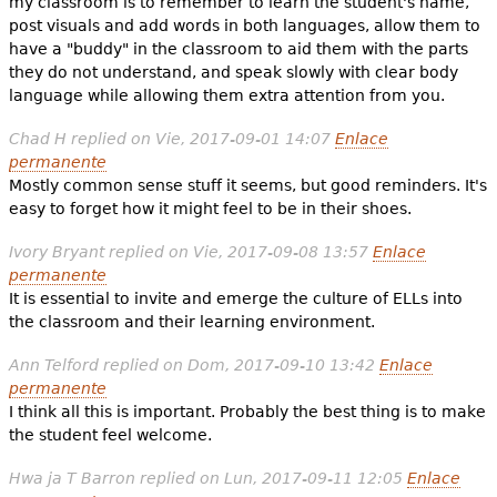
my classroom is to remember to learn the student's name,
post visuals and add words in both languages, allow them to
have a "buddy" in the classroom to aid them with the parts
they do not understand, and speak slowly with clear body
language while allowing them extra attention from you.
Chad H
replied on
Vie, 2017-09-01 14:07
Enlace
permanente
Mostly common sense stuff it seems, but good reminders. It's
easy to forget how it might feel to be in their shoes.
Ivory Bryant
replied on
Vie, 2017-09-08 13:57
Enlace
permanente
It is essential to invite and emerge the culture of ELLs into
the classroom and their learning environment.
Ann Telford
replied on
Dom, 2017-09-10 13:42
Enlace
permanente
I think all this is important. Probably the best thing is to make
the student feel welcome.
Hwa ja T Barron
replied on
Lun, 2017-09-11 12:05
Enlace