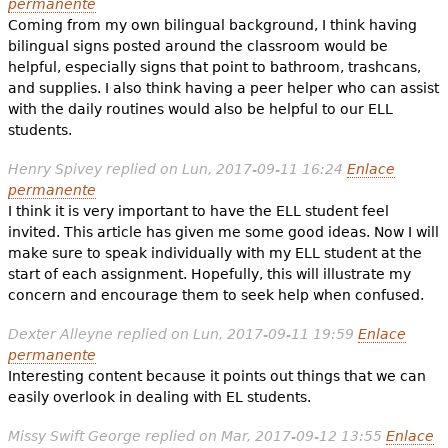
permanente
Coming from my own bilingual background, I think having
bilingual signs posted around the classroom would be
helpful, especially signs that point to bathroom, trashcans,
and supplies. I also think having a peer helper who can assist
with the daily routines would also be helpful to our ELL
students.
Henry Spivey
replied on
Lun, 2017-09-11 16:24
Enlace
permanente
I think it is very important to have the ELL student feel
invited. This article has given me some good ideas. Now I will
make sure to speak individually with my ELL student at the
start of each assignment. Hopefully, this will illustrate my
concern and encourage them to seek help when confused.
Dexter Alleyne
replied on
Lun, 2017-09-11 19:59
Enlace
permanente
Interesting content because it points out things that we can
easily overlook in dealing with EL students.
Missy Swift George
replied on
Mar, 2017-09-12 13:55
Enlace