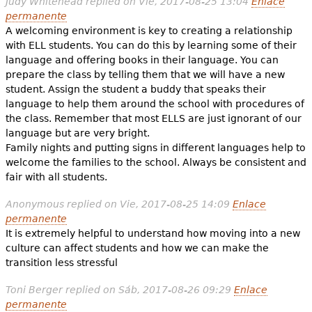
Judy Whitehead
replied on
Vie, 2017-08-25 13:04
Enlace
permanente
A welcoming environment is key to creating a relationship
with ELL students. You can do this by learning some of their
language and offering books in their language. You can
prepare the class by telling them that we will have a new
student. Assign the student a buddy that speaks their
language to help them around the school with procedures of
the class. Remember that most ELLS are just ignorant of our
language but are very bright.
Family nights and putting signs in different languages help to
welcome the families to the school. Always be consistent and
fair with all students.
Anonymous
replied on
Vie, 2017-08-25 14:09
Enlace
permanente
It is extremely helpful to understand how moving into a new
culture can affect students and how we can make the
transition less stressful
Toni Berger
replied on
Sáb, 2017-08-26 09:29
Enlace
permanente