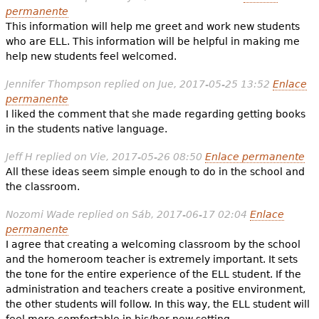
permanente
This information will help me greet and work new students
who are ELL. This information will be helpful in making me
help new students feel welcomed.
Jennifer Thompson
replied on
Jue, 2017-05-25 13:52
Enlace
permanente
I liked the comment that she made regarding getting books
in the students native language.
Jeff H
replied on
Vie, 2017-05-26 08:50
Enlace permanente
All these ideas seem simple enough to do in the school and
the classroom.
Nozomi Wade
replied on
Sáb, 2017-06-17 02:04
Enlace
permanente
I agree that creating a welcoming classroom by the school
and the homeroom teacher is extremely important. It sets
the tone for the entire experience of the ELL student. If the
administration and teachers create a positive environment,
the other students will follow. In this way, the ELL student will
feel more comfortable in his/her new setting.