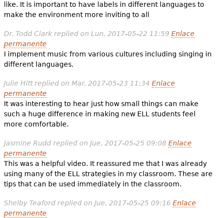
like. It is important to have labels in different languages to
make the environment more inviting to all
Dr. Todd Clark
replied on
Lun, 2017-05-22 11:59
Enlace
permanente
I implement music from various cultures including singing in
different languages.
Julie Hitt
replied on
Mar, 2017-05-23 11:34
Enlace
permanente
It was interesting to hear just how small things can make
such a huge difference in making new ELL students feel
more comfortable.
Jasmine Rudd
replied on
Jue, 2017-05-25 09:08
Enlace
permanente
This was a helpful video. It reassured me that I was already
using many of the ELL strategies in my classroom. These are
tips that can be used immediately in the classroom.
Shelby Teaford
replied on
Jue, 2017-05-25 09:16
Enlace
permanente