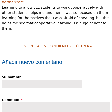
permanente
Learning to allow ELL students to work cooperatively with
other students helps me and them.I was so focused on them
learning for themselves that I was afraid of cheating, but this
helps me see that cooperative learning is a huge benefit to
them.
P
1
2
3
4
5
SIGUIENTE ›
ÚLTIMA »
á
g
i
Añadir nuevo comentario
n
a
Su nombre
s
Comment
*