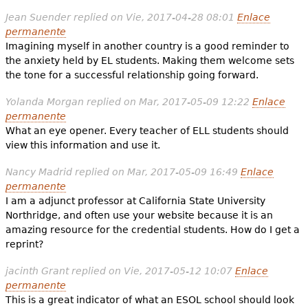
Jean Suender
replied on
Vie, 2017-04-28 08:01
Enlace
permanente
Imagining myself in another country is a good reminder to
the anxiety held by EL students. Making them welcome sets
the tone for a successful relationship going forward.
Yolanda Morgan
replied on
Mar, 2017-05-09 12:22
Enlace
permanente
What an eye opener. Every teacher of ELL students should
view this information and use it.
Nancy Madrid
replied on
Mar, 2017-05-09 16:49
Enlace
permanente
I am a adjunct professor at California State University
Northridge, and often use your website because it is an
amazing resource for the credential students. How do I get a
reprint?
jacinth Grant
replied on
Vie, 2017-05-12 10:07
Enlace
permanente
This is a great indicator of what an ESOL school should look