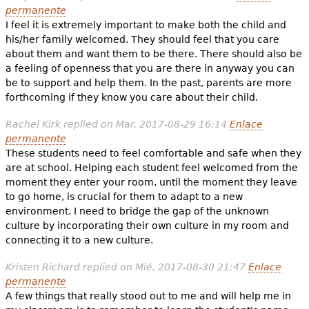
permanente
I feel it is extremely important to make both the child and
his/her family welcomed. They should feel that you care
about them and want them to be there. There should also be
a feeling of openness that you are there in anyway you can
be to support and help them. In the past, parents are more
forthcoming if they know you care about their child.
Rachel Kirk
replied on
Mar, 2017-08-29 16:14
Enlace
permanente
These students need to feel comfortable and safe when they
are at school. Helping each student feel welcomed from the
moment they enter your room, until the moment they leave
to go home, is crucial for them to adapt to a new
environment. I need to bridge the gap of the unknown
culture by incorporating their own culture in my room and
connecting it to a new culture.
Kristen Richard
replied on
Mié, 2017-08-30 21:47
Enlace
permanente
A few things that really stood out to me and will help me in