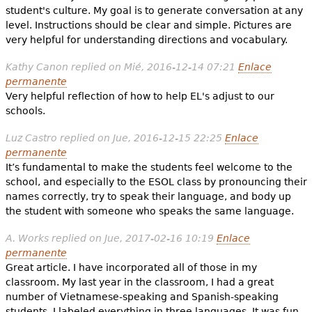
student's culture. My goal is to generate conversation at any
level. Instructions should be clear and simple. Pictures are
very helpful for understanding directions and vocabulary.
Kathy Canon
replied on
Mié, 2016-12-14 07:21
Enlace
permanente
Very helpful reflection of how to help EL's adjust to our
schools.
Luz Castro
replied on
Jue, 2016-12-15 22:25
Enlace
permanente
It’s fundamental to make the students feel welcome to the
school, and especially to the ESOL class by pronouncing their
names correctly, try to speak their language, and body up
the student with someone who speaks the same language.
A. Works
replied on
Jue, 2017-02-16 10:19
Enlace
permanente
Great article. I have incorporated all of those in my
classroom. My last year in the classroom, I had a great
number of Vietnamese-speaking and Spanish-speaking
students. I labeled everything in three languages. It was fun