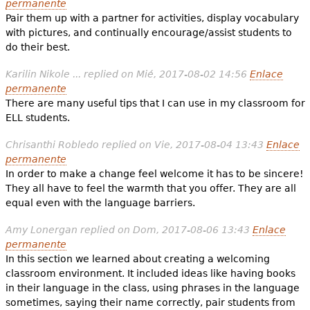
permanente
Pair them up with a partner for activities, display vocabulary
with pictures, and continually encourage/assist students to
do their best.
Karilin Nikole ...
replied on
Mié, 2017-08-02 14:56
Enlace
permanente
There are many useful tips that I can use in my classroom for
ELL students.
Chrisanthi Robledo
replied on
Vie, 2017-08-04 13:43
Enlace
permanente
In order to make a change feel welcome it has to be sincere!
They all have to feel the warmth that you offer. They are all
equal even with the language barriers.
Amy Lonergan
replied on
Dom, 2017-08-06 13:43
Enlace
permanente
In this section we learned about creating a welcoming
classroom environment. It included ideas like having books
in their language in the class, using phrases in the language
sometimes, saying their name correctly, pair students from