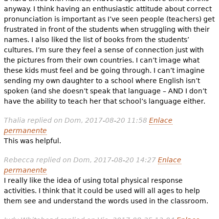
anyway. I think having an enthusiastic attitude about correct
pronunciation is important as I’ve seen people (teachers) get
frustrated in front of the students when struggling with their
names. I also liked the list of books from the students’
cultures. I’m sure they feel a sense of connection just with
the pictures from their own countries. I can’t image what
these kids must feel and be going through. I can’t imagine
sending my own daughter to a school where English isn’t
spoken (and she doesn’t speak that language – AND I don’t
have the ability to teach her that school’s language either.
Thalia
replied on
Dom, 2017-08-20 11:58
Enlace
permanente
This was helpful.
Rebecca
replied on
Dom, 2017-08-20 14:27
Enlace
permanente
I really like the idea of using total physical response
activities. I think that it could be used will all ages to help
them see and understand the words used in the classroom.