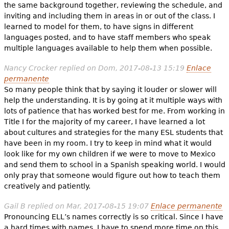
the same background together, reviewing the schedule, and
inviting and including them in areas in or out of the class. I
learned to model for them, to have signs in different
languages posted, and to have staff members who speak
multiple languages available to help them when possible.
Nancy Crocker
replied on
Dom, 2017-08-13 15:19
Enlace
permanente
So many people think that by saying it louder or slower will
help the understanding. It is by going at it multiple ways with
lots of patience that has worked best for me. From working in
Title I for the majority of my career, I have learned a lot
about cultures and strategies for the many ESL students that
have been in my room. I try to keep in mind what it would
look like for my own children if we were to move to Mexico
and send them to school in a Spanish speaking world. I would
only pray that someone would figure out how to teach them
creatively and patiently.
Gail B
replied on
Mar, 2017-08-15 19:07
Enlace permanente
Pronouncing ELL’s names correctly is so critical. Since I have
a hard times with names, I have to spend more time on this