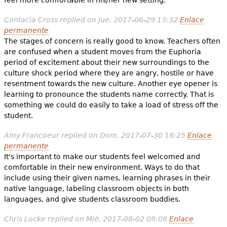
Contacia Cross
replied on
Jue, 2017-06-29 13:32
Enlace
permanente
The stages of concern is really good to know. Teachers often
are confused when a student moves from the Euphoria
period of excitement about their new surroundings to the
culture shock period where they are angry, hostile or have
resentment towards the new culture. Another eye opener is
learning to pronounce the students name correctly. That is
something we could do easily to take a load of stress off the
student.
Amy Francoeur
replied on
Dom, 2017-07-30 18:25
Enlace
permanente
It's important to make our students feel welcomed and
comfortable in their new environment. Ways to do that
include using their given names, learning phrases in their
native language, labeling classroom objects in both
languages, and give students classroom buddies.
Chris Locke
replied on
Mié, 2017-08-02 09:08
Enlace