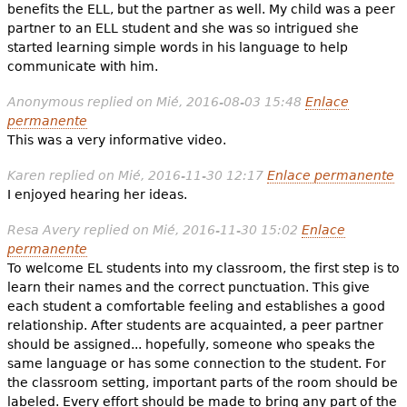
benefits the ELL, but the partner as well. My child was a peer
partner to an ELL student and she was so intrigued she
started learning simple words in his language to help
communicate with him.
Anonymous
replied on
Mié, 2016-08-03 15:48
Enlace
permanente
This was a very informative video.
Karen
replied on
Mié, 2016-11-30 12:17
Enlace permanente
I enjoyed hearing her ideas.
Resa Avery
replied on
Mié, 2016-11-30 15:02
Enlace
permanente
To welcome EL students into my classroom, the first step is to
learn their names and the correct punctuation. This give
each student a comfortable feeling and establishes a good
relationship. After students are acquainted, a peer partner
should be assigned... hopefully, someone who speaks the
same language or has some connection to the student. For
the classroom setting, important parts of the room should be
labeled. Every effort should be made to bring any part of the