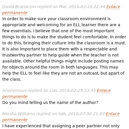
David Branscom
replied on
Mar, 2016-02-16 22:44
Enlace
permanente
In order to make sure your classroom environment is
appropriate and welcoming for an ELL learner there are a
few essentials. I believe that one of the most important
things to do is to make the student feel comfortable. In order
to do this, bringing their culture into the classroom is a must.
It is also important to place them with a respectable and
trustworthy partner to help guide when the teacher is not
available. Other helpful things might include posting names
for objects around the room in both languages. This may
help the ELL to feel like they are not an outcast, but apart of
the class.
Anonymous
replied on
Lun, 2016-02-29 23:45
Enlace
permanente
Do you mind telling us the name of the author?
Miesha Williams
replied on
Sáb, 2016-07-30 21:03
Enlace
permanente
I have experienced that assigning a peer partner not only