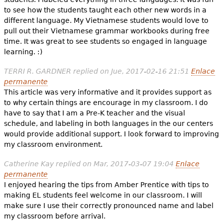
to see how the students taught each other new words in a
different language. My Vietnamese students would love to
pull out their Vietnamese grammar workbooks during free
time. It was great to see students so engaged in language
learning. :)
TERRI R. GARDNER
replied on
Jue, 2017-02-16 21:51
Enlace
permanente
This article was very informative and it provides support as
to why certain things are encourage in my classroom. I do
have to say that I am a Pre-K teacher and the visual
schedule, and labeling in both languages in the our centers
would provide additional support. I look forward to improving
my classroom environment.
Catherine Kay
replied on
Mar, 2017-03-07 19:04
Enlace
permanente
I enjoyed hearing the tips from Amber Prentice with tips to
making EL students feel welcome in our classroom. I will
make sure I use their correctly pronounced name and label
my classroom before arrival.