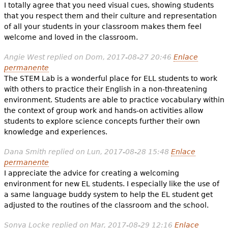
I totally agree that you need visual cues, showing students
that you respect them and their culture and representation
of all your students in your classroom makes them feel
welcome and loved in the classroom.
Angie West
replied on
Dom, 2017-08-27 20:46
Enlace
permanente
The STEM Lab is a wonderful place for ELL students to work
with others to practice their English in a non-threatening
environment. Students are able to practice vocabulary within
the context of group work and hands-on activities allow
students to explore science concepts further their own
knowledge and experiences.
Dana Smith
replied on
Lun, 2017-08-28 15:48
Enlace
permanente
I appreciate the advice for creating a welcoming
environment for new EL students. I especially like the use of
a same language buddy system to help the EL student get
adjusted to the routines of the classroom and the school.
Sonya Locke
replied on
Mar, 2017-08-29 12:16
Enlace