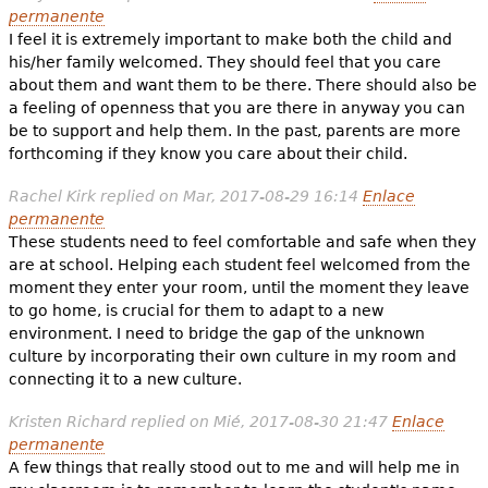
permanente
I feel it is extremely important to make both the child and
his/her family welcomed. They should feel that you care
about them and want them to be there. There should also be
a feeling of openness that you are there in anyway you can
be to support and help them. In the past, parents are more
forthcoming if they know you care about their child.
Rachel Kirk
replied on
Mar, 2017-08-29 16:14
Enlace
permanente
These students need to feel comfortable and safe when they
are at school. Helping each student feel welcomed from the
moment they enter your room, until the moment they leave
to go home, is crucial for them to adapt to a new
environment. I need to bridge the gap of the unknown
culture by incorporating their own culture in my room and
connecting it to a new culture.
Kristen Richard
replied on
Mié, 2017-08-30 21:47
Enlace
permanente
A few things that really stood out to me and will help me in