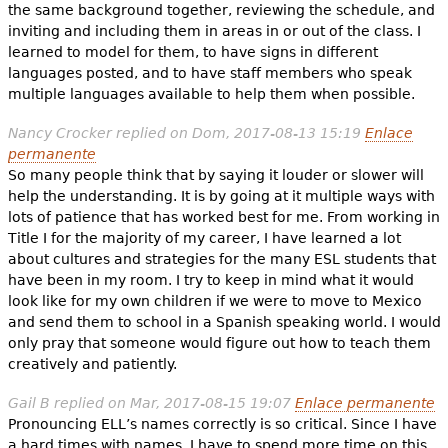
the same background together, reviewing the schedule, and
inviting and including them in areas in or out of the class. I
learned to model for them, to have signs in different
languages posted, and to have staff members who speak
multiple languages available to help them when possible.
Nancy Crocker
replied on
Dom, 2017-08-13 15:19
Enlace
permanente
So many people think that by saying it louder or slower will
help the understanding. It is by going at it multiple ways with
lots of patience that has worked best for me. From working in
Title I for the majority of my career, I have learned a lot
about cultures and strategies for the many ESL students that
have been in my room. I try to keep in mind what it would
look like for my own children if we were to move to Mexico
and send them to school in a Spanish speaking world. I would
only pray that someone would figure out how to teach them
creatively and patiently.
Gail B
replied on
Mar, 2017-08-15 19:07
Enlace permanente
Pronouncing ELL’s names correctly is so critical. Since I have
a hard times with names, I have to spend more time on this