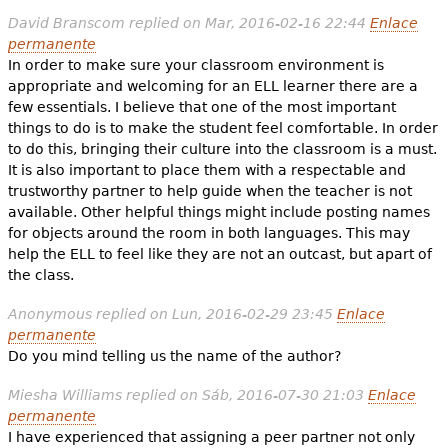
David Branscom
replied on
Mar, 2016-02-16 22:44
Enlace
permanente
In order to make sure your classroom environment is
appropriate and welcoming for an ELL learner there are a
few essentials. I believe that one of the most important
things to do is to make the student feel comfortable. In order
to do this, bringing their culture into the classroom is a must.
It is also important to place them with a respectable and
trustworthy partner to help guide when the teacher is not
available. Other helpful things might include posting names
for objects around the room in both languages. This may
help the ELL to feel like they are not an outcast, but apart of
the class.
Anonymous
replied on
Lun, 2016-02-29 23:45
Enlace
permanente
Do you mind telling us the name of the author?
Miesha Williams
replied on
Sáb, 2016-07-30 21:03
Enlace
permanente
I have experienced that assigning a peer partner not only