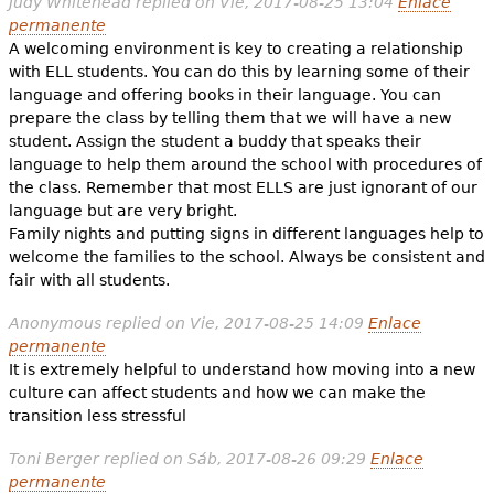
Judy Whitehead
replied on
Vie, 2017-08-25 13:04
Enlace
permanente
A welcoming environment is key to creating a relationship
with ELL students. You can do this by learning some of their
language and offering books in their language. You can
prepare the class by telling them that we will have a new
student. Assign the student a buddy that speaks their
language to help them around the school with procedures of
the class. Remember that most ELLS are just ignorant of our
language but are very bright.
Family nights and putting signs in different languages help to
welcome the families to the school. Always be consistent and
fair with all students.
Anonymous
replied on
Vie, 2017-08-25 14:09
Enlace
permanente
It is extremely helpful to understand how moving into a new
culture can affect students and how we can make the
transition less stressful
Toni Berger
replied on
Sáb, 2017-08-26 09:29
Enlace
permanente