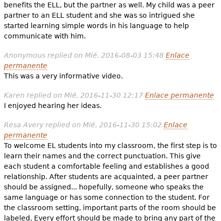
benefits the ELL, but the partner as well. My child was a peer
partner to an ELL student and she was so intrigued she
started learning simple words in his language to help
communicate with him.
Anonymous
replied on
Mié, 2016-08-03 15:48
Enlace
permanente
This was a very informative video.
Karen
replied on
Mié, 2016-11-30 12:17
Enlace permanente
I enjoyed hearing her ideas.
Resa Avery
replied on
Mié, 2016-11-30 15:02
Enlace
permanente
To welcome EL students into my classroom, the first step is to
learn their names and the correct punctuation. This give
each student a comfortable feeling and establishes a good
relationship. After students are acquainted, a peer partner
should be assigned... hopefully, someone who speaks the
same language or has some connection to the student. For
the classroom setting, important parts of the room should be
labeled. Every effort should be made to bring any part of the