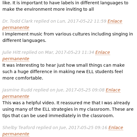
like. It is important to have labels in different languages to
make the environment more inviting to all
Dr. Todd Clark
replied on
Lun, 2017-05-22 11:59
Enlace
permanente
I implement music from various cultures including singing in
different languages.
Julie Hitt
replied on
Mar, 2017-05-23 11:34
Enlace
permanente
It was interesting to hear just how small things can make
such a huge difference in making new ELL students feel
more comfortable.
Jasmine Rudd
replied on
Jue, 2017-05-25 09:08
Enlace
permanente
This was a helpful video. It reassured me that I was already
using many of the ELL strategies in my classroom. These are
tips that can be used immediately in the classroom.
Shelby Teaford
replied on
Jue, 2017-05-25 09:16
Enlace
permanente