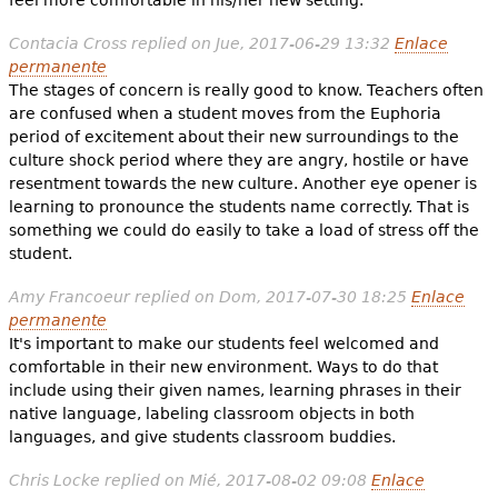
Contacia Cross
replied on
Jue, 2017-06-29 13:32
Enlace
permanente
The stages of concern is really good to know. Teachers often
are confused when a student moves from the Euphoria
period of excitement about their new surroundings to the
culture shock period where they are angry, hostile or have
resentment towards the new culture. Another eye opener is
learning to pronounce the students name correctly. That is
something we could do easily to take a load of stress off the
student.
Amy Francoeur
replied on
Dom, 2017-07-30 18:25
Enlace
permanente
It's important to make our students feel welcomed and
comfortable in their new environment. Ways to do that
include using their given names, learning phrases in their
native language, labeling classroom objects in both
languages, and give students classroom buddies.
Chris Locke
replied on
Mié, 2017-08-02 09:08
Enlace