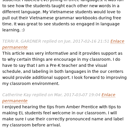
to see how the students taught each other new words in a
different language. My Vietnamese students would love to
pull out their Vietnamese grammar workbooks during free
time. It was great to see students so engaged in language
learning. :)
TERRI R. GARDNER
replied on
Jue, 2017-02-16 21:51
Enlace
permanente
This article was very informative and it provides support as
to why certain things are encourage in my classroom. I do
have to say that I am a Pre-K teacher and the visual
schedule, and labeling in both languages in the our centers
would provide additional support. I look forward to improving
my classroom environment.
Catherine Kay
replied on
Mar, 2017-03-07 19:04
Enlace
permanente
I enjoyed hearing the tips from Amber Prentice with tips to
making EL students feel welcome in our classroom. I will
make sure I use their correctly pronounced name and label
my classroom before arrival.