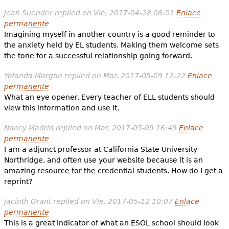
Jean Suender
replied on
Vie, 2017-04-28 08:01
Enlace
permanente
Imagining myself in another country is a good reminder to
the anxiety held by EL students. Making them welcome sets
the tone for a successful relationship going forward.
Yolanda Morgan
replied on
Mar, 2017-05-09 12:22
Enlace
permanente
What an eye opener. Every teacher of ELL students should
view this information and use it.
Nancy Madrid
replied on
Mar, 2017-05-09 16:49
Enlace
permanente
I am a adjunct professor at California State University
Northridge, and often use your website because it is an
amazing resource for the credential students. How do I get a
reprint?
jacinth Grant
replied on
Vie, 2017-05-12 10:07
Enlace
permanente
This is a great indicator of what an ESOL school should look