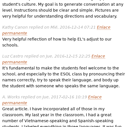
student's culture. My goal is to generate conversation at any
level. Instructions should be clear and simple. Pictures are
very helpful for understanding directions and vocabulary.
Kathy Canon
replied on
Mié, 2016-12-14 07:21
Enlace
permanente
Very helpful reflection of how to help EL's adjust to our
schools.
Luz Castro
replied on
Jue, 2016-12-15 22:25
Enlace
permanente
It’s fundamental to make the students feel welcome to the
school, and especially to the ESOL class by pronouncing their
names correctly, try to speak their language, and body up
the student with someone who speaks the same language.
A. Works
replied on
Jue, 2017-02-16 10:19
Enlace
permanente
Great article. I have incorporated all of those in my
classroom. My last year in the classroom, I had a great
number of Vietnamese-speaking and Spanish-speaking
students. I labeled everything in three languages. It was fun