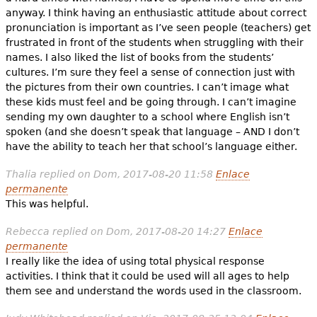
anyway. I think having an enthusiastic attitude about correct
pronunciation is important as I’ve seen people (teachers) get
frustrated in front of the students when struggling with their
names. I also liked the list of books from the students’
cultures. I’m sure they feel a sense of connection just with
the pictures from their own countries. I can’t image what
these kids must feel and be going through. I can’t imagine
sending my own daughter to a school where English isn’t
spoken (and she doesn’t speak that language – AND I don’t
have the ability to teach her that school’s language either.
Thalia
replied on
Dom, 2017-08-20 11:58
Enlace
permanente
This was helpful.
Rebecca
replied on
Dom, 2017-08-20 14:27
Enlace
permanente
I really like the idea of using total physical response
activities. I think that it could be used will all ages to help
them see and understand the words used in the classroom.