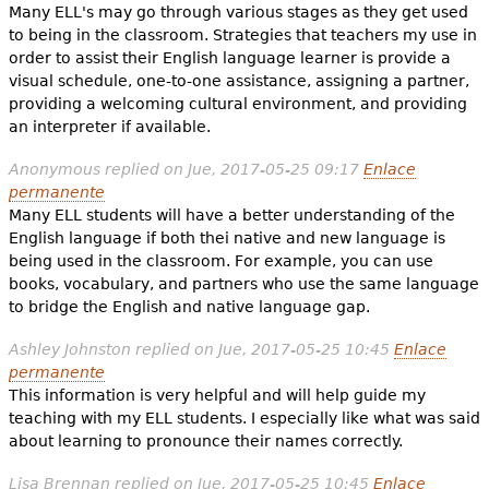
Many ELL's may go through various stages as they get used
to being in the classroom. Strategies that teachers my use in
order to assist their English language learner is provide a
visual schedule, one-to-one assistance, assigning a partner,
providing a welcoming cultural environment, and providing
an interpreter if available.
Anonymous
replied on
Jue, 2017-05-25 09:17
Enlace
permanente
Many ELL students will have a better understanding of the
English language if both thei native and new language is
being used in the classroom. For example, you can use
books, vocabulary, and partners who use the same language
to bridge the English and native language gap.
Ashley Johnston
replied on
Jue, 2017-05-25 10:45
Enlace
permanente
This information is very helpful and will help guide my
teaching with my ELL students. I especially like what was said
about learning to pronounce their names correctly.
Lisa Brennan
replied on
Jue, 2017-05-25 10:45
Enlace