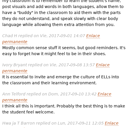
my classroom is to remember to learn the student's name,
post visuals and add words in both languages, allow them to
have a "buddy" in the classroom to aid them with the parts
they do not understand, and speak slowly with clear body
language while allowing them extra attention from you.
Chad H
replied on
Vie, 2017-09-01 14:07
Enlace
permanente
Mostly common sense stuff it seems, but good reminders. It's
easy to forget how it might feel to be in their shoes.
Ivory Bryant
replied on
Vie, 2017-09-08 13:57
Enlace
permanente
It is essential to invite and emerge the culture of ELLs into
the classroom and their learning environment.
Ann Telford
replied on
Dom, 2017-09-10 13:42
Enlace
permanente
I think all this is important. Probably the best thing is to make
the student feel welcome.
Hwa ja T Barron
replied on
Lun, 2017-09-11 12:05
Enlace