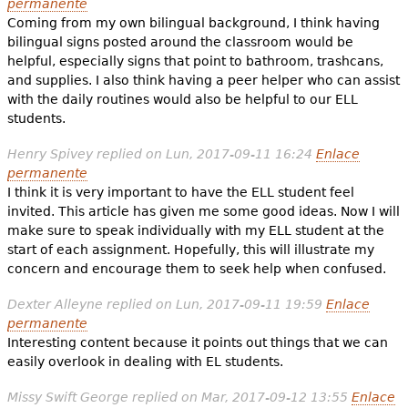
permanente
Coming from my own bilingual background, I think having
bilingual signs posted around the classroom would be
helpful, especially signs that point to bathroom, trashcans,
and supplies. I also think having a peer helper who can assist
with the daily routines would also be helpful to our ELL
students.
Henry Spivey
replied on
Lun, 2017-09-11 16:24
Enlace
permanente
I think it is very important to have the ELL student feel
invited. This article has given me some good ideas. Now I will
make sure to speak individually with my ELL student at the
start of each assignment. Hopefully, this will illustrate my
concern and encourage them to seek help when confused.
Dexter Alleyne
replied on
Lun, 2017-09-11 19:59
Enlace
permanente
Interesting content because it points out things that we can
easily overlook in dealing with EL students.
Missy Swift George
replied on
Mar, 2017-09-12 13:55
Enlace