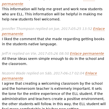
permanente
This information will help me greet and work new students
who are ELL. This information will be helpful in making me
help new students feel welcomed.
Jennifer Thompson
replied on
Jue, 2017-05-25 13:52
Enlace
permanente
I liked the comment that she made regarding getting books
in the students native language.
Jeff H
replied on
Vie, 2017-05-26 08:50
Enlace permanente
All these ideas seem simple enough to do in the school and
the classroom.
Nozomi Wade
replied on
Sáb, 2017-06-17 02:04
Enlace
permanente
I agree that creating a welcoming classroom by the school
and the homeroom teacher is extremely important. It sets
the tone for the entire experience of the ELL student. If the
administration and teachers create a positive environment,
the other students will follow. In this way, the ELL student will
feel more comfortable in his/her new setting.