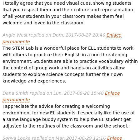
I totally agree that you need visual cues, showing students
that you respect them and their culture and representation
of all your students in your classroom makes them feel
welcome and loved in the classroom.
Angie West
replied on
Dom, 2017-08-27 20:46
Enlace
permanente
The STEM Lab is a wonderful place for ELL students to work
with others to practice their English in a non-threatening
environment. Students are able to practice vocabulary within
the context of group work and hands-on activities allow
students to explore science concepts further their own
knowledge and experiences.
Dana Smith
replied on
Lun, 2017-08-28 15:48
Enlace
permanente
I appreciate the advice for creating a welcoming
environment for new EL students. I especially like the use of
a same language buddy system to help the EL student get
adjusted to the routines of the classroom and the school.
Sonya Locke
replied on
Mar, 2017-08-29 12:16
Enlace