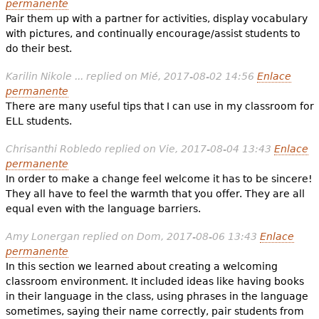
permanente
Pair them up with a partner for activities, display vocabulary
with pictures, and continually encourage/assist students to
do their best.
Karilin Nikole ...
replied on
Mié, 2017-08-02 14:56
Enlace
permanente
There are many useful tips that I can use in my classroom for
ELL students.
Chrisanthi Robledo
replied on
Vie, 2017-08-04 13:43
Enlace
permanente
In order to make a change feel welcome it has to be sincere!
They all have to feel the warmth that you offer. They are all
equal even with the language barriers.
Amy Lonergan
replied on
Dom, 2017-08-06 13:43
Enlace
permanente
In this section we learned about creating a welcoming
classroom environment. It included ideas like having books
in their language in the class, using phrases in the language
sometimes, saying their name correctly, pair students from