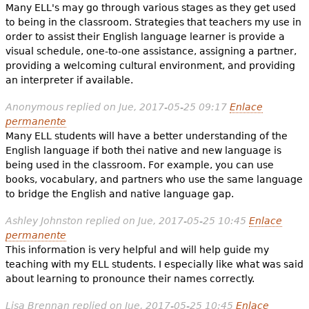
Many ELL's may go through various stages as they get used
to being in the classroom. Strategies that teachers my use in
order to assist their English language learner is provide a
visual schedule, one-to-one assistance, assigning a partner,
providing a welcoming cultural environment, and providing
an interpreter if available.
Anonymous
replied on
Jue, 2017-05-25 09:17
Enlace
permanente
Many ELL students will have a better understanding of the
English language if both thei native and new language is
being used in the classroom. For example, you can use
books, vocabulary, and partners who use the same language
to bridge the English and native language gap.
Ashley Johnston
replied on
Jue, 2017-05-25 10:45
Enlace
permanente
This information is very helpful and will help guide my
teaching with my ELL students. I especially like what was said
about learning to pronounce their names correctly.
Lisa Brennan
replied on
Jue, 2017-05-25 10:45
Enlace