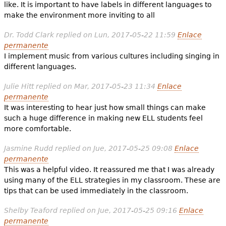
like. It is important to have labels in different languages to
make the environment more inviting to all
Dr. Todd Clark
replied on
Lun, 2017-05-22 11:59
Enlace
permanente
I implement music from various cultures including singing in
different languages.
Julie Hitt
replied on
Mar, 2017-05-23 11:34
Enlace
permanente
It was interesting to hear just how small things can make
such a huge difference in making new ELL students feel
more comfortable.
Jasmine Rudd
replied on
Jue, 2017-05-25 09:08
Enlace
permanente
This was a helpful video. It reassured me that I was already
using many of the ELL strategies in my classroom. These are
tips that can be used immediately in the classroom.
Shelby Teaford
replied on
Jue, 2017-05-25 09:16
Enlace
permanente