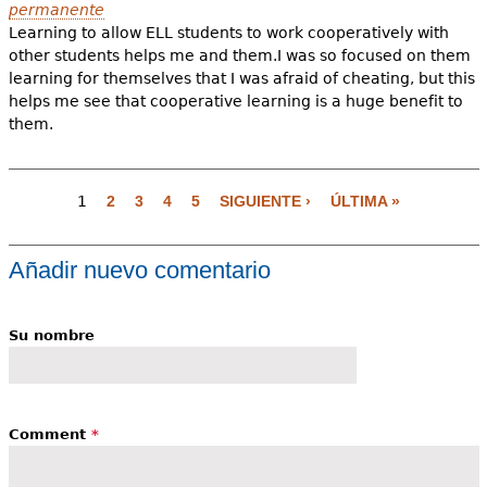
permanente
Learning to allow ELL students to work cooperatively with
other students helps me and them.I was so focused on them
learning for themselves that I was afraid of cheating, but this
helps me see that cooperative learning is a huge benefit to
them.
P
1
2
3
4
5
SIGUIENTE ›
ÚLTIMA »
á
g
i
Añadir nuevo comentario
n
a
Su nombre
s
Comment
*