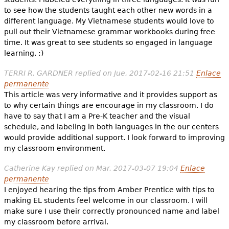
to see how the students taught each other new words in a
different language. My Vietnamese students would love to
pull out their Vietnamese grammar workbooks during free
time. It was great to see students so engaged in language
learning. :)
TERRI R. GARDNER
replied on
Jue, 2017-02-16 21:51
Enlace
permanente
This article was very informative and it provides support as
to why certain things are encourage in my classroom. I do
have to say that I am a Pre-K teacher and the visual
schedule, and labeling in both languages in the our centers
would provide additional support. I look forward to improving
my classroom environment.
Catherine Kay
replied on
Mar, 2017-03-07 19:04
Enlace
permanente
I enjoyed hearing the tips from Amber Prentice with tips to
making EL students feel welcome in our classroom. I will
make sure I use their correctly pronounced name and label
my classroom before arrival.