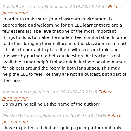
David Branscom
replied on
Mar, 2016-02-16 22:44
Enlace
permanente
In order to make sure your classroom environment is
appropriate and welcoming for an ELL learner there are a
few essentials. I believe that one of the most important
things to do is to make the student feel comfortable. In order
to do this, bringing their culture into the classroom is a must.
It is also important to place them with a respectable and
trustworthy partner to help guide when the teacher is not
available. Other helpful things might include posting names
for objects around the room in both languages. This may
help the ELL to feel like they are not an outcast, but apart of
the class.
Anonymous
replied on
Lun, 2016-02-29 23:45
Enlace
permanente
Do you mind telling us the name of the author?
Miesha Williams
replied on
Sáb, 2016-07-30 21:03
Enlace
permanente
I have experienced that assigning a peer partner not only