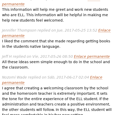
permanente
This information will help me greet and work new students
who are ELL. This information will be helpful in making me
help new students feel welcomed.
Jennifer Thompson
replied on
Jue, 2017-05-25 13:52
Enlace
permanente
I liked the comment that she made regarding getting books
in the students native language.
Jeff H
replied on
Vie, 2017-05-26 08:50
Enlace permanente
All these ideas seem simple enough to do in the school and
the classroom.
Nozomi Wade
replied on
Sáb, 2017-06-17 02:04
Enlace
permanente
I agree that creating a welcoming classroom by the school
and the homeroom teacher is extremely important. It sets
the tone for the entire experience of the ELL student. If the
administration and teachers create a positive environment,
the other students will follow. In this way, the ELL student will
feel more comfortable in his/her new setting.