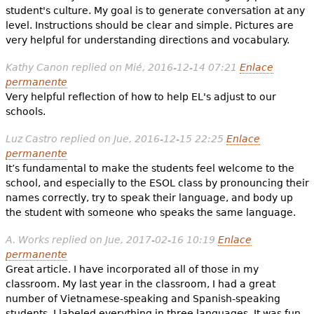
student's culture. My goal is to generate conversation at any
level. Instructions should be clear and simple. Pictures are
very helpful for understanding directions and vocabulary.
Kathy Canon
replied on
Mié, 2016-12-14 07:21
Enlace
permanente
Very helpful reflection of how to help EL's adjust to our
schools.
Luz Castro
replied on
Jue, 2016-12-15 22:25
Enlace
permanente
It’s fundamental to make the students feel welcome to the
school, and especially to the ESOL class by pronouncing their
names correctly, try to speak their language, and body up
the student with someone who speaks the same language.
A. Works
replied on
Jue, 2017-02-16 10:19
Enlace
permanente
Great article. I have incorporated all of those in my
classroom. My last year in the classroom, I had a great
number of Vietnamese-speaking and Spanish-speaking
students. I labeled everything in three languages. It was fun