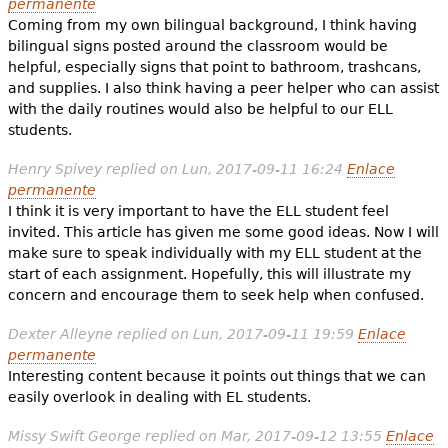
permanente
Coming from my own bilingual background, I think having
bilingual signs posted around the classroom would be
helpful, especially signs that point to bathroom, trashcans,
and supplies. I also think having a peer helper who can assist
with the daily routines would also be helpful to our ELL
students.
Henry Spivey
replied on
Lun, 2017-09-11 16:24
Enlace
permanente
I think it is very important to have the ELL student feel
invited. This article has given me some good ideas. Now I will
make sure to speak individually with my ELL student at the
start of each assignment. Hopefully, this will illustrate my
concern and encourage them to seek help when confused.
Dexter Alleyne
replied on
Lun, 2017-09-11 19:59
Enlace
permanente
Interesting content because it points out things that we can
easily overlook in dealing with EL students.
Missy Swift George
replied on
Mar, 2017-09-12 13:55
Enlace