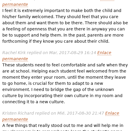
permanente
I feel it is extremely important to make both the child and
his/her family welcomed. They should feel that you care
about them and want them to be there. There should also be
a feeling of openness that you are there in anyway you can
be to support and help them. In the past, parents are more
forthcoming if they know you care about their child.
Rachel Kirk
replied on
Mar, 2017-08-29 16:14
Enlace
permanente
These students need to feel comfortable and safe when they
are at school. Helping each student feel welcomed from the
moment they enter your room, until the moment they leave
to go home, is crucial for them to adapt to a new
environment. I need to bridge the gap of the unknown
culture by incorporating their own culture in my room and
connecting it to a new culture.
Kristen Richard
replied on
Mié, 2017-08-30 21:47
Enlace
permanente
A few things that really stood out to me and will help me in