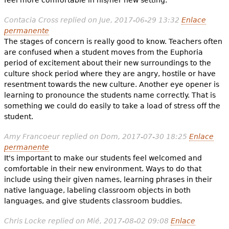
Contacia Cross
replied on
Jue, 2017-06-29 13:32
Enlace
permanente
The stages of concern is really good to know. Teachers often
are confused when a student moves from the Euphoria
period of excitement about their new surroundings to the
culture shock period where they are angry, hostile or have
resentment towards the new culture. Another eye opener is
learning to pronounce the students name correctly. That is
something we could do easily to take a load of stress off the
student.
Amy Francoeur
replied on
Dom, 2017-07-30 18:25
Enlace
permanente
It's important to make our students feel welcomed and
comfortable in their new environment. Ways to do that
include using their given names, learning phrases in their
native language, labeling classroom objects in both
languages, and give students classroom buddies.
Chris Locke
replied on
Mié, 2017-08-02 09:08
Enlace