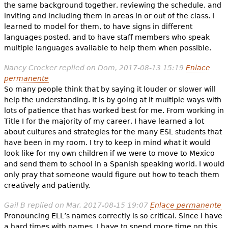
the same background together, reviewing the schedule, and
inviting and including them in areas in or out of the class. I
learned to model for them, to have signs in different
languages posted, and to have staff members who speak
multiple languages available to help them when possible.
Nancy Crocker
replied on
Dom, 2017-08-13 15:19
Enlace
permanente
So many people think that by saying it louder or slower will
help the understanding. It is by going at it multiple ways with
lots of patience that has worked best for me. From working in
Title I for the majority of my career, I have learned a lot
about cultures and strategies for the many ESL students that
have been in my room. I try to keep in mind what it would
look like for my own children if we were to move to Mexico
and send them to school in a Spanish speaking world. I would
only pray that someone would figure out how to teach them
creatively and patiently.
Gail B
replied on
Mar, 2017-08-15 19:07
Enlace permanente
Pronouncing ELL’s names correctly is so critical. Since I have
a hard times with names, I have to spend more time on this