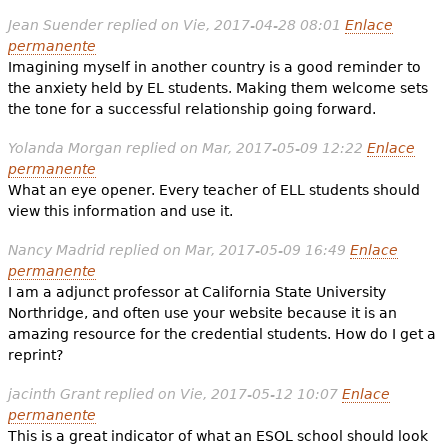
Jean Suender
replied on
Vie, 2017-04-28 08:01
Enlace
permanente
Imagining myself in another country is a good reminder to
the anxiety held by EL students. Making them welcome sets
the tone for a successful relationship going forward.
Yolanda Morgan
replied on
Mar, 2017-05-09 12:22
Enlace
permanente
What an eye opener. Every teacher of ELL students should
view this information and use it.
Nancy Madrid
replied on
Mar, 2017-05-09 16:49
Enlace
permanente
I am a adjunct professor at California State University
Northridge, and often use your website because it is an
amazing resource for the credential students. How do I get a
reprint?
jacinth Grant
replied on
Vie, 2017-05-12 10:07
Enlace
permanente
This is a great indicator of what an ESOL school should look