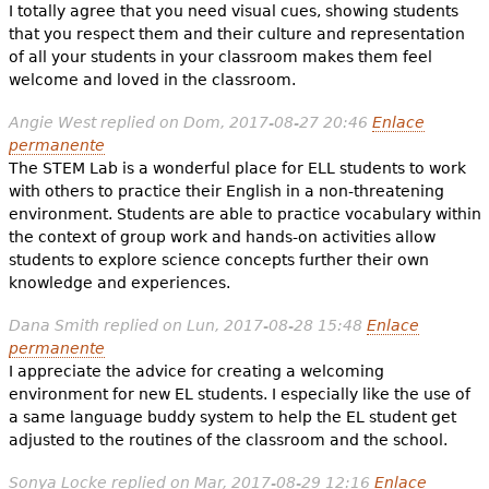
I totally agree that you need visual cues, showing students
that you respect them and their culture and representation
of all your students in your classroom makes them feel
welcome and loved in the classroom.
Angie West
replied on
Dom, 2017-08-27 20:46
Enlace
permanente
The STEM Lab is a wonderful place for ELL students to work
with others to practice their English in a non-threatening
environment. Students are able to practice vocabulary within
the context of group work and hands-on activities allow
students to explore science concepts further their own
knowledge and experiences.
Dana Smith
replied on
Lun, 2017-08-28 15:48
Enlace
permanente
I appreciate the advice for creating a welcoming
environment for new EL students. I especially like the use of
a same language buddy system to help the EL student get
adjusted to the routines of the classroom and the school.
Sonya Locke
replied on
Mar, 2017-08-29 12:16
Enlace