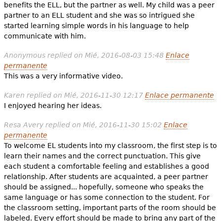
benefits the ELL, but the partner as well. My child was a peer
partner to an ELL student and she was so intrigued she
started learning simple words in his language to help
communicate with him.
Anonymous
replied on
Mié, 2016-08-03 15:48
Enlace
permanente
This was a very informative video.
Karen
replied on
Mié, 2016-11-30 12:17
Enlace permanente
I enjoyed hearing her ideas.
Resa Avery
replied on
Mié, 2016-11-30 15:02
Enlace
permanente
To welcome EL students into my classroom, the first step is to
learn their names and the correct punctuation. This give
each student a comfortable feeling and establishes a good
relationship. After students are acquainted, a peer partner
should be assigned... hopefully, someone who speaks the
same language or has some connection to the student. For
the classroom setting, important parts of the room should be
labeled. Every effort should be made to bring any part of the