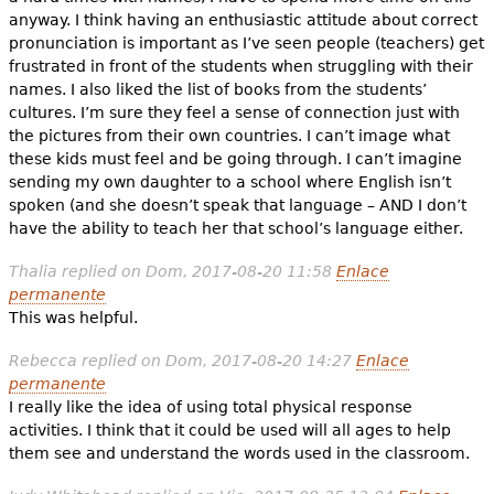
anyway. I think having an enthusiastic attitude about correct
pronunciation is important as I’ve seen people (teachers) get
frustrated in front of the students when struggling with their
names. I also liked the list of books from the students’
cultures. I’m sure they feel a sense of connection just with
the pictures from their own countries. I can’t image what
these kids must feel and be going through. I can’t imagine
sending my own daughter to a school where English isn’t
spoken (and she doesn’t speak that language – AND I don’t
have the ability to teach her that school’s language either.
Thalia
replied on
Dom, 2017-08-20 11:58
Enlace
permanente
This was helpful.
Rebecca
replied on
Dom, 2017-08-20 14:27
Enlace
permanente
I really like the idea of using total physical response
activities. I think that it could be used will all ages to help
them see and understand the words used in the classroom.