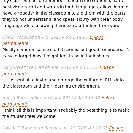
my classroom is to remember to learn the student's name,
post visuals and add words in both languages, allow them to
have a "buddy" in the classroom to aid them with the parts
they do not understand, and speak slowly with clear body
language while allowing them extra attention from you.
Chad H
replied on
Vie, 2017-09-01 14:07
Enlace
permanente
Mostly common sense stuff it seems, but good reminders. It's
easy to forget how it might feel to be in their shoes.
Ivory Bryant
replied on
Vie, 2017-09-08 13:57
Enlace
permanente
It is essential to invite and emerge the culture of ELLs into
the classroom and their learning environment.
Ann Telford
replied on
Dom, 2017-09-10 13:42
Enlace
permanente
I think all this is important. Probably the best thing is to make
the student feel welcome.
Hwa ja T Barron
replied on
Lun, 2017-09-11 12:05
Enlace