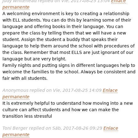
Judy Whitehead
replied on
Vie, 2017-08-25 13:04
Enlace
permanente
A welcoming environment is key to creating a relationship
with ELL students. You can do this by learning some of their
language and offering books in their language. You can
prepare the class by telling them that we will have a new
student. Assign the student a buddy that speaks their
language to help them around the school with procedures of
the class. Remember that most ELLS are just ignorant of our
language but are very bright.
Family nights and putting signs in different languages help to
welcome the families to the school. Always be consistent and
fair with all students.
Anonymous
replied on
Vie, 2017-08-25 14:09
Enlace
permanente
It is extremely helpful to understand how moving into a new
culture can affect students and how we can make the
transition less stressful
Toni Berger
replied on
Sáb, 2017-08-26 09:29
Enlace
permanente