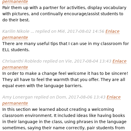
permanente
Pair them up with a partner for activities, display vocabulary
with pictures, and continually encourage/assist students to
do their best.
Karilin Nikole ...
replied on
Mié, 2017-08-02 14:56
Enlace
permanente
There are many useful tips that I can use in my classroom for
ELL students.
Chrisanthi Robledo
replied on
Vie, 2017-08-04 13:43
Enlace
permanente
In order to make a change feel welcome it has to be sincere!
They all have to feel the warmth that you offer. They are all
equal even with the language barriers.
Amy Lonergan
replied on
Dom, 2017-08-06 13:43
Enlace
permanente
In this section we learned about creating a welcoming
classroom environment. It included ideas like having books
in their language in the class, using phrases in the language
sometimes, saying their name correctly, pair students from