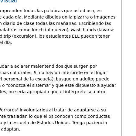
visual
mprenden todas las palabras que usted usa, es
e cada día. Mediante dibujos en la pizarra o imágenes
n diario de clase todas las mañanas. Escribiendo las
 palabras como lunch (almuerzo), wash hands (lavarse
d trip (excursión), los estudiantes ELL pueden tener
l día.
yudar a aclarar malentendidos que surgen por
as culturales. Si no hay un intérprete en el lugar
el personal de la escuela), busque un adulto; puede
 o "conozca el sistema" y que esté dispuesto a ayudar
iles, no sería apropiado que el intérprete sea otro
rrores" involuntarios al tratar de adaptarse a su
nte trasladan lo que ellos conocen como conductas
la y la escuela de Estados Unidos. Tenga paciencia
e adaptan.