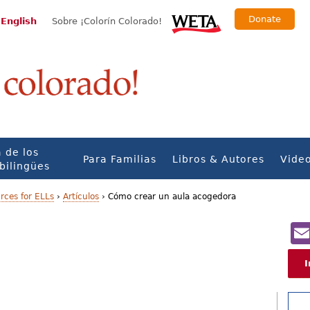
Donate
 English
Sobre ¡Colorín Colorado!
 de los
Para Familias
Libros & Autores
Vide
bilingües
rces for ELLs
›
Artículos
›
Cómo crear un aula acogedora
I