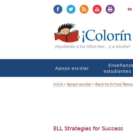
Jump
Jump
to
to
In
navigation
Content
¡Ayudando a los niños leer…y a triunfar!
Enseñanza
Apoyo escolar
estudiantes 
Inicio
›
Apoyo escolar
›
Back-to-School Resou
U
s
t
e
ELL Strategies for Success