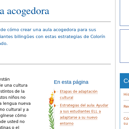
a acogedora
de cómo crear una aula acogedora para sus
iantes biling
ü
es con estas estrategias de Colorín
ado.
están
C
En esta página
e una cultura
stintos de la
Etapas de adaptación
Hi
tos niños no
cultural
na lengua nueva
Estrategias del aula: Ayudar
Re
o cultural y a
a sus estudiantes ELL a
magínese cómo
adaptarse a su nuevo
Có
nde usted no
su
entorno
tinas o el