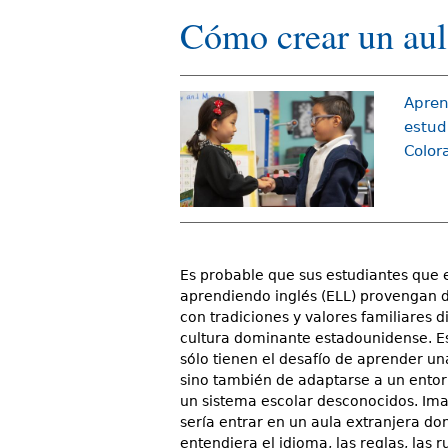
d
Cómo crear un aul
e
s
Apren
t
estud
Color
á
a
q
u
Es probable que sus estudiantes que 
í
aprendiendo inglés (ELL) provengan d
con tradiciones y valores familiares di
cultura dominante estadounidense. Es
sólo tienen el desafío de aprender u
sino también de adaptarse a un entorn
un sistema escolar desconocidos. I
sería entrar en un aula extranjera do
entendiera el idioma, las reglas, las ru