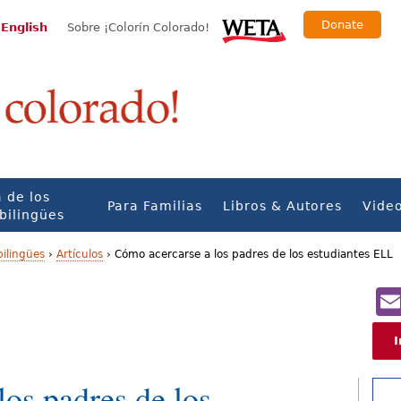
Donate
 English
Sobre ¡Colorín Colorado!
 de los
Para Familias
Libros & Autores
Vide
bilingües
bilingües
›
Artículos
›
Cómo acercarse a los padres de los estudiantes ELL
I
os padres de los