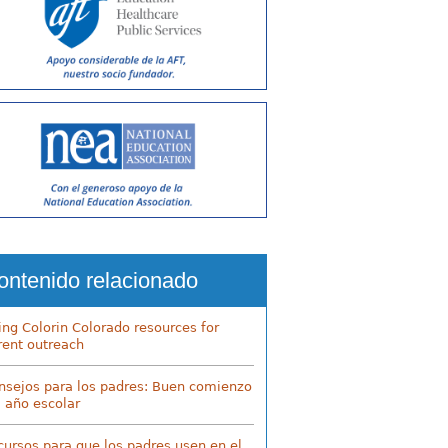
ontenido relacionado
ing Colorin Colorado resources for
rent outreach
nsejos para los padres: Buen comienzo
l año escolar
cursos para que los padres usen en el