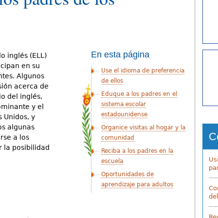
En esta página
o inglés (ELL)
icipan en su
Use el idioma de preferencia
ntes. Algunos
de ellos
sión acerca de
Eduque a los padres en el
o del inglés,
sistema escolar
ominante y el
estadounidense
s Unidos, y
os algunas
Organice visitas al hogar y la
C
se a los
comunidad
 la posibilidad
Reciba a los padres en la
Us
escuela
pa
Oportunidades de
aprendizaje para adultos
Co
de
Re