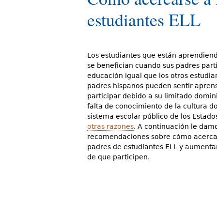
d
estudiantes ELL
e
s
Los estudiantes que están aprendiend
t
se benefician cuando sus padres part
á
educación igual que los otros estudia
padres hispanos pueden sentir apren
a
participar debido a su limitado domini
falta de conocimiento de la cultura d
q
sistema escolar público de los Estado
u
otras razones
. A continuación le dam
recomendaciones sobre cómo acercar
í
padres de estudiantes ELL y aumentar
de que participen.