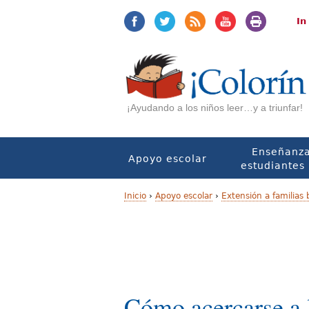
Jump
Jump
to
to
In
navigation
Content
¡Ayudando a los niños leer…y a triunfar!
Enseñanza
Apoyo escolar
estudiantes 
Inicio
›
Apoyo escolar
›
Extensión a familias 
U
s
t
e
Cómo acercarse a l