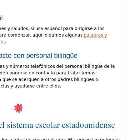
l
 y saludos, si usa español para dirigirse a los
 Para comenzar, aquí le damos algunas
palabras y
ñol
.
cto con personal bilingüe
es y números telefónicos del personal bilingüe de la
ueden ponerse en contacto para tratar temas
a que se acerquen a otros padres bilingües o
ias y ayudarse entre ellos.
el sistema escolar estadounidense
, los padres de sus estudiantes ELL necesitan entender