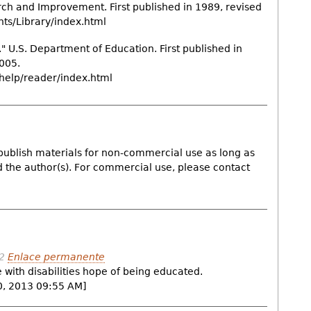
rch and Improvement. First published in 1989, revised
nts/Library/index.html
 U.S. Department of Education. First published in
005.
help/reader/index.html
publish materials for non-commercial use as long as
nd the author(s). For commercial use, please contact
2
Enlace permanente
se with disabilities hope of being educated.
10, 2013 09:55 AM]