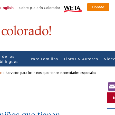
Donate
 English
Sobre ¡Colorín Colorado!
 de los
Para Familias
Libros & Autores
Vide
bilingües
os
›
Servicios para los niños que tienen necesidades especiales
I
 niños que tienen