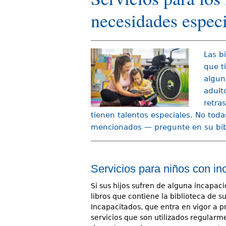
d
necesidades especi
e
s
Las b
t
que t
á
algun
adult
a
retra
q
tienen talentos especiales. No todas
mencionados — pregunte en su bibl
u
í
Servicios para niños con i
Si sus hijos sufren de alguna incapac
libros que contiene la biblioteca de
Incapacitados, que entra en vigor a pr
servicios que son utilizados regularm