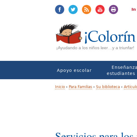
Jump
Jump
to
to
In
navigation
Content
¡Ayudando a los niños leer…y a triunfar!
Enseñanza
Apoyo escolar
estudiantes 
Inicio
›
Para Familias
›
Su biblioteca
›
Artícul
U
s
t
e
Servicios para los