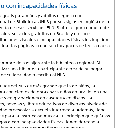
 o con incapacidades físicas
 gratis para niños y adultos ciegos o con
onal de Bibliotecas (NLS por sus siglas en inglés) de la
oría de esos servicios. El NLS ofrece, por conducto de
les, servicios gratuitos en Braille y en libros
taciones visuales e incapacidades físicas les impiden
oltear las páginas, o que son incapaces de leer a causa
ombre de sus hijos ante la biblioteca regional. Si
lizar una biblioteca participante cerca de su hogar,
 de su localidad o escriba al NLS.
ultos del NLS es más grande que la de niños, la
ta con cientos de obras para niños en Braille, en una
e y en grabaciones en casetes y en discos. La
nes, novelas y libros educativos de diversos niveles de
 edad preescolar a escuela intermedia. Además, tiene
es para la instrucción musical. El principio que guía los
egos o con incapacidades físicas tienen derecho a
e lectura que sus compañeros y amigos no