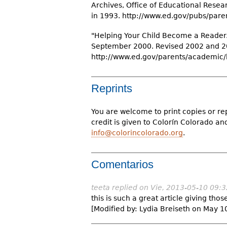
Archives, Office of Educational Resea
in 1993. http://www.ed.gov/pubs/pare
"Helping Your Child Become a Reader."
September 2000. Revised 2002 and 2
http://www.ed.gov/parents/academic/
Reprints
You are welcome to print copies or re
credit is given to Colorín Colorado a
info@colorincolorado.org
.
Comentarios
teeta
replied on
Vie, 2013-05-10 09:3
this is such a great article giving tho
[Modified by: Lydia Breiseth on May 