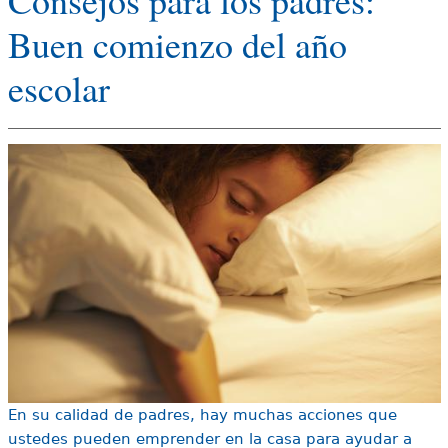
e
Buen comienzo del año
s
Más recursos
escolar
t
á
a
q
u
í
En su calidad de padres, hay muchas acciones que
ustedes pueden emprender en la casa para ayudar a