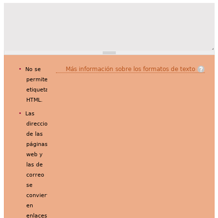
Más información sobre los formatos de texto
No se
permiten
etiquetas
HTML.
Las
direcciones
de las
páginas
web y
las de
correo
se
convierten
en
enlaces