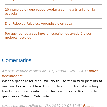
20 maneras en que puede ayudar a su hijo a triunfar en la
escuela
Dra. Rebecca Palacios: Aprendizaje en casa
Por qué leerles a sus hijos en español los ayudará a ser
mejores lectores
Comentarios
Amber Prentice
replied on
Lun, 2009-09-28 12:49
Enlace
permanente
What a great resource! I will try to use them with parents at
our family events. I love having them in different reading
levels, its differentiation, but for our parents. Keep up the
good work Colorin Colorado!
carlos parada
replied on
Vie, 2010-10-01 12:51
Enlace