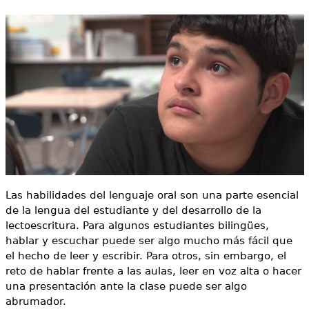
e
s
Más recursos
t
á
a
q
u
í
Las habilidades del lenguaje oral son una parte esencial
de la lengua del estudiante y del desarrollo de la
lectoescritura. Para algunos estudiantes bilingües,
hablar y escuchar puede ser algo mucho más fácil que
el hecho de leer y escribir. Para otros, sin embargo, el
reto de hablar frente a las aulas, leer en voz alta o hacer
una presentación ante la clase puede ser algo
abrumador.