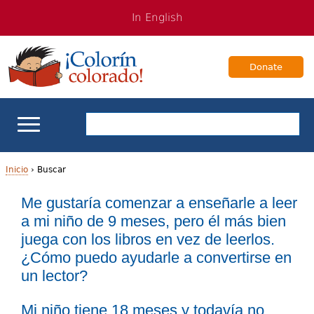
Jump
Jump
In English
to
to
navigation
Content
Donate
Apoyo escolar
Inicio
›
Buscar
U
Me gustaría comenzar a enseñarle a leer
Enseñanza de los estudiantes bilingües
a mi niño de 9 meses, pero él más bien
s
juega con los libros en vez de leerlos.
Para Familias
t
¿Cómo puedo ayudarle a convertirse en
e
un lector?
Libros & Autores
d
Mi niño tiene 18 meses y todavía no
Videos