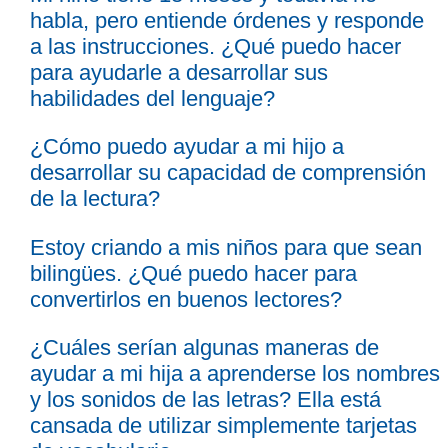
e
habla, pero entiende órdenes y responde
a las instrucciones. ¿Qué puedo hacer
s
Más recursos
para ayudarle a desarrollar sus
t
habilidades del lenguaje?
á
¿Cómo puedo ayudar a mi hijo a
a
desarrollar su capacidad de comprensión
q
de la lectura?
u
Estoy criando a mis niños para que sean
í
bilingües. ¿Qué puedo hacer para
convertirlos en buenos lectores?
¿Cuáles serían algunas maneras de
ayudar a mi hija a aprenderse los nombres
y los sonidos de las letras? Ella está
cansada de utilizar simplemente tarjetas