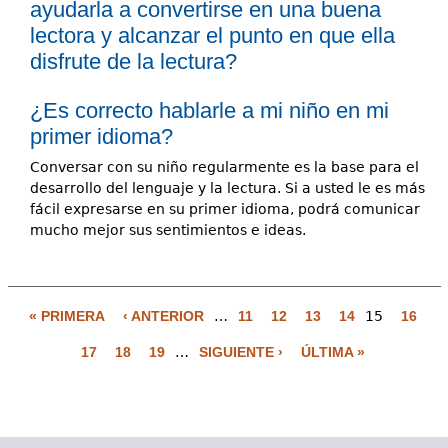
ayudarla a convertirse en una buena
lectora y alcanzar el punto en que ella
disfrute de la lectura?
¿Es correcto hablarle a mi niño en mi
primer idioma?
Conversar con su niño regularmente es la base para el
desarrollo del lenguaje y la lectura. Si a usted le es más
fácil expresarse en su primer idioma, podrá comunicar
mucho mejor sus sentimientos e ideas.
« PRIMERA
‹ ANTERIOR
…
11
12
13
14
15
16
P
17
18
19
…
SIGUIENTE ›
ÚLTIMA »
á
g
i