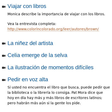
e
Viajar con libros
s
Más recursos
Monica describe la importancia de viajar con los libros.
t
Vea la entrevista completa:
á
http://www.colorincolorado.org/leer/autores/brown/
a
La niñez del artista
q
Celia emerge de la selva
u
í
La ilustración de momentos difíciles
Pedir en voz alta
Si usted no encuentra el libro que busca, puede pedir que
la biblioteca o la librería lo consiga. Pat Mora dice que
hoy en día hay más y más libros de escritores latinos;
pero habrán más aún si la gente los pide.