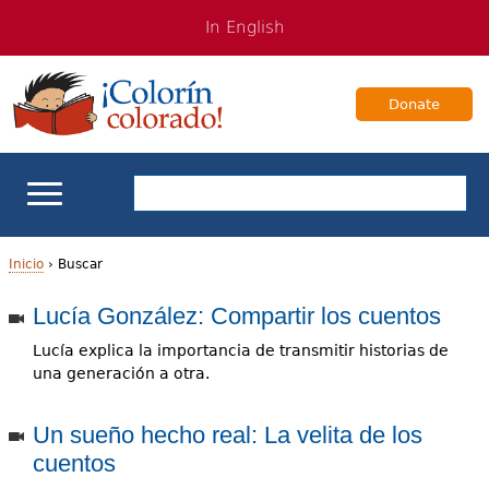
Jump
Jump
In English
to
to
navigation
Content
Donate
Apoyo escolar
Inicio
›
Buscar
U
Lucía González: Compartir los cuentos
Enseñanza de los estudiantes bilingües
s
Lucía explica la importancia de transmitir historias de
Para Familias
una generación a otra.
t
e
Libros & Autores
Un sueño hecho real: La velita de los
cuentos
d
Videos