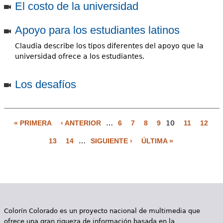
El costo de la universidad
Apoyo para los estudiantes latinos
Claudia describe los tipos diferentes del apoyo que la
universidad ofrece a los estudiantes.
Los desafíos
« PRIMERA
‹ ANTERIOR
…
6
7
8
9
10
11
12
P
13
14
…
SIGUIENTE ›
ÚLTIMA »
á
g
i
n
Colorín Colorado es un proyecto nacional de multimedia que
a
ofrece una gran riqueza de información basada en la