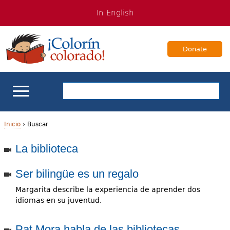
Jump
Jump
In English
to
to
navigation
Content
Donate
Apoyo escolar
Inicio
›
Buscar
U
La biblioteca
Enseñanza de los estudiantes bilingües
s
Ser bilingüe es un regalo
Para Familias
t
Margarita describe la experiencia de aprender dos
e
idiomas en su juventud.
Libros & Autores
d
Videos
Pat Mora habla de las bibliotecas