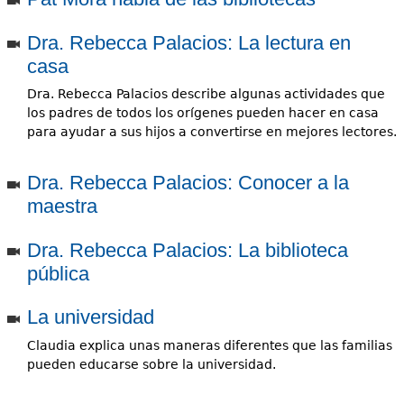
e
s
Dra. Rebecca Palacios: La lectura en
Más recursos
casa
t
Dra. Rebecca Palacios describe algunas actividades que
á
los padres de todos los orígenes pueden hacer en casa
para ayudar a sus hijos a convertirse en mejores lectores.
a
q
Dra. Rebecca Palacios: Conocer a la
u
maestra
í
Dra. Rebecca Palacios: La biblioteca
pública
La universidad
Claudia explica unas maneras diferentes que las familias
pueden educarse sobre la universidad.