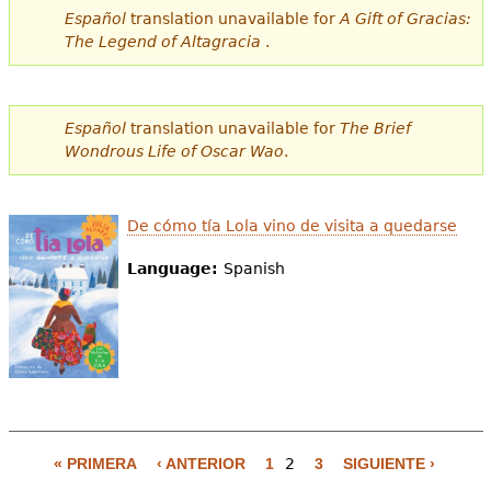
Español
translation unavailable for
A Gift of Gracias:
The Legend of Altagracia
.
Español
translation unavailable for
The Brief
Wondrous Life of Oscar Wao
.
De cómo tía Lola vino de visita a quedarse
Language:
Spanish
« PRIMERA
‹ ANTERIOR
1
2
3
SIGUIENTE ›
P