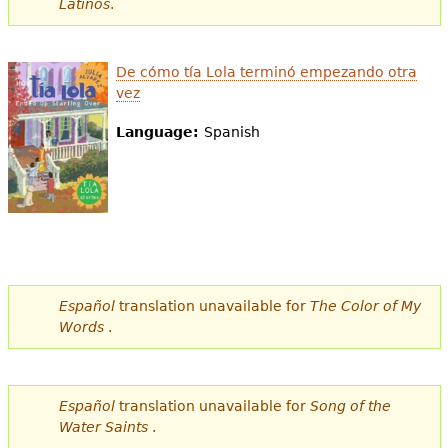
Latinos
.
e
s
Más recursos
De cómo tía Lola terminó empezando otra
t
vez
á
Language:
Spanish
a
q
u
í
Español
translation unavailable for
The Color of My
Words
.
Español
translation unavailable for
Song of the
Water Saints
.