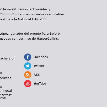
 la investigación, actividades y
 Colorín Colorado es un servicio educativo
aestros y la National Education
 López, ganador del premio Pura Belpré
 usadas con permiso de HarperCollins.
Facebook
eachers of
Twitter
to
RSS
ecursos
YouTube
 a
ilingual
Language
Home