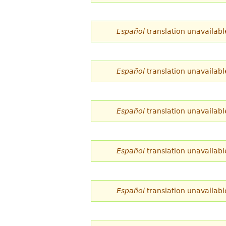
d
e
Español
translation unavailabl
s
t
Español
translation unavailabl
á
a
Español
translation unavailabl
q
u
í
Español
translation unavailabl
Español
translation unavailabl