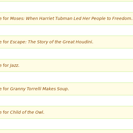
e for
Moses: When Harriet Tubman Led Her People to Freedom
.
e for
Escape: The Story of the Great Houdini
.
e for
Jazz
.
e for
Granny Torrelli Makes Soup
.
e for
Child of the Owl
.