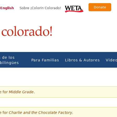
Donate
 English
Sobre ¡Colorín Colorado!
 de los
Para Familias
Libros & Autores
Vide
bilingües
e for
Middle Grade
.
e for
Charlie and the Chocolate Factory
.