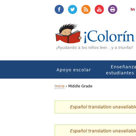
Jump
Jump
to
to
In
navigation
Content
¡Ayudando a los niños leer…y a triunfar!
Enseñanza
Apoyo escolar
estudiantes 
Inicio
›
Middle Grade
U
Español
translation unavailabl
s
t
e
Español
translation unavailabl