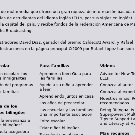
 de multimedia que ofrece una gran riqueza de información basada en
as de estudiantes del idioma inglés (ELLs, por sus siglas en inglés).
la capital del país, y recibe fondos de la Federación Americana de M
ic Broadcasting.
ustradores David Díaz, ganador del premio Caldecott Award, y Rafael
lustraciones en la página principal ©2009 por Rafael López han sido
colar
Para Familias
Videos
n escolar: Los
Aprender a leer: Guía para
Advice for New T
s inmigrantes
las familias
ELLs
ión del programas
Ayude a su niño a aprender
Conozca al autor
a leer
a familias
Conozca al exper
Aprendiendo juntos en casa
Nuestros niños: R
Los años de preescolar
recomendados
a de los
Las escuelas y las familias:
Being Bilingual Is
es bilingües
Una importante asociación
Superpower!: Mult
Tips to Support 
 la enseñanza a
Éxito escolar
and Literacy at 
s bilingües?
Criar niños bilingües
aula acogedora
Más recursos
Tecnología en el hogar