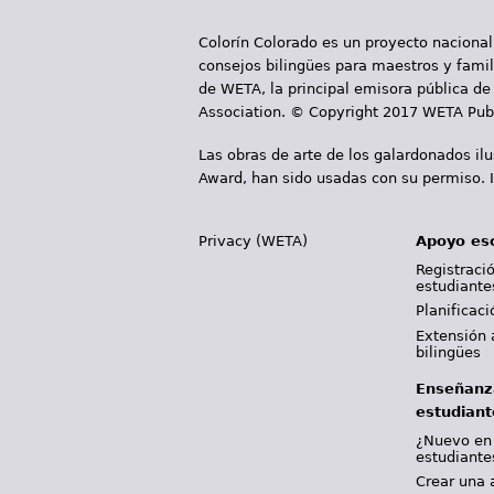
i
Colorín Colorado es un proyecto nacional
n
consejos bilingües para maestros y famili
a
de WETA, la principal emisora pública de 
Association. © Copyright 2017 WETA Publ
s
Las obras de arte de los galardonados il
Award, han sido usadas con su permiso. I
Privacy (WETA)
Apoyo es
Registració
estudiante
Planificac
Extensión 
bilingües
Enseñanz
estudiant
¿Nuevo en
estudiante
Crear una 