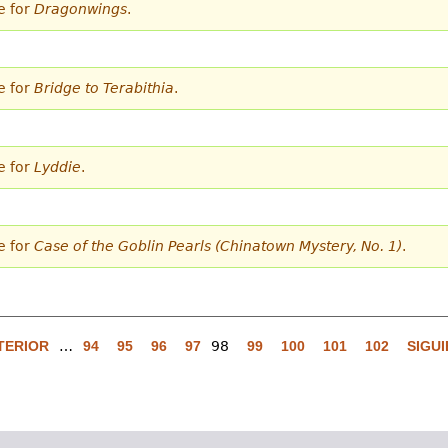
e for
Dragonwings
.
e for
Bridge to Terabithia
.
e for
Lyddie
.
e for
Case of the Goblin Pearls (Chinatown Mystery, No. 1)
.
TERIOR
…
94
95
96
97
98
99
100
101
102
SIGUI