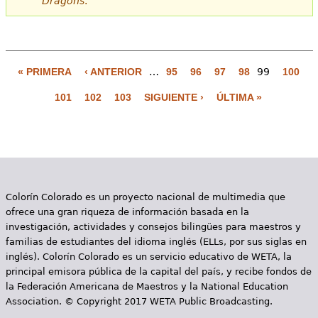
Dragons
.
« PRIMERA
‹ ANTERIOR
…
95
96
97
98
99
100
P
101
102
103
SIGUIENTE ›
ÚLTIMA »
á
g
i
n
Colorín Colorado es un proyecto nacional de multimedia que
a
ofrece una gran riqueza de información basada en la
s
investigación, actividades y consejos bilingües para maestros y
familias de estudiantes del idioma inglés (ELLs, por sus siglas en
inglés). Colorín Colorado es un servicio educativo de WETA, la
principal emisora pública de la capital del país, y recibe fondos de
la Federación Americana de Maestros y la National Education
Association. © Copyright 2017 WETA Public Broadcasting.