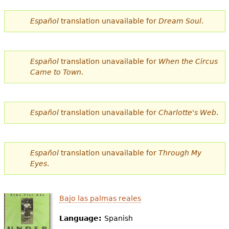
e
Español
translation unavailable for
Dream Soul
.
s
Más recursos
t
á
Español
translation unavailable for
When the Circus
Came to Town
.
a
q
u
Español
translation unavailable for
Charlotte's Web
.
í
Español
translation unavailable for
Through My
Eyes
.
Bajo las palmas reales
Language:
Spanish