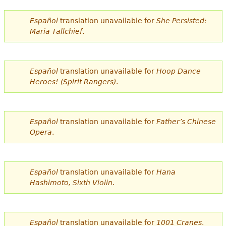
e
Español
translation unavailable for
She Persisted:
s
Más recursos
Maria Tallchief
.
t
á
Español
translation unavailable for
Hoop Dance
a
Heroes! (Spirit Rangers)
.
q
u
Español
translation unavailable for
Father’s Chinese
í
Opera
.
Español
translation unavailable for
Hana
Hashimoto, Sixth Violin
.
Español
translation unavailable for
1001 Cranes
.