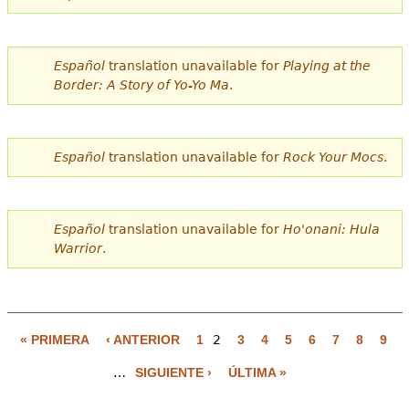
Español
translation unavailable for
Playing at the
Border: A Story of Yo-Yo Ma
.
Español
translation unavailable for
Rock Your Mocs
.
Español
translation unavailable for
Ho'onani: Hula
Warrior
.
« PRIMERA
‹ ANTERIOR
1
2
3
4
5
6
7
8
9
P
…
SIGUIENTE ›
ÚLTIMA »
á