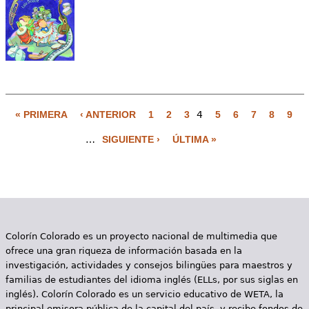
« PRIMERA
‹ ANTERIOR
1
2
3
4
5
6
7
8
9
P
…
SIGUIENTE ›
ÚLTIMA »
á
g
i
n
Colorín Colorado es un proyecto nacional de multimedia que
a
ofrece una gran riqueza de información basada en la
s
investigación, actividades y consejos bilingües para maestros y
familias de estudiantes del idioma inglés (ELLs, por sus siglas en
inglés). Colorín Colorado es un servicio educativo de WETA, la
principal emisora pública de la capital del país, y recibe fondos de