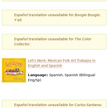
e
s
Más recursos
Español
translation unavailable for
Boogie Boogie,
t
Y’all
.
á
a
Español
translation unavailable for
The Color
q
Collector
.
u
Let's Work: Mexican Folk Art Trabajos in
í
English and Spanish
Language:
Spanish, Spanish (Bilingual
Eng/Sp)
Español
translation unavailable for
Carlos Santana: