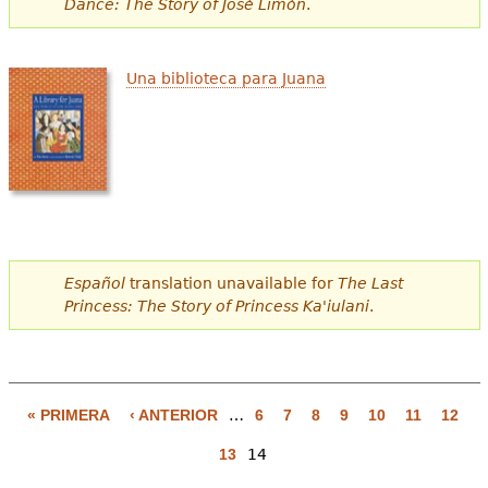
Dance: The Story of José Limón
.
e
s
Más recursos
Una biblioteca para Juana
t
á
a
q
u
í
Español
translation unavailable for
The Last
Princess: The Story of Princess Ka'iulani
.
« PRIMERA
‹ ANTERIOR
…
6
7
8
9
10
11
12
P
13
14
á