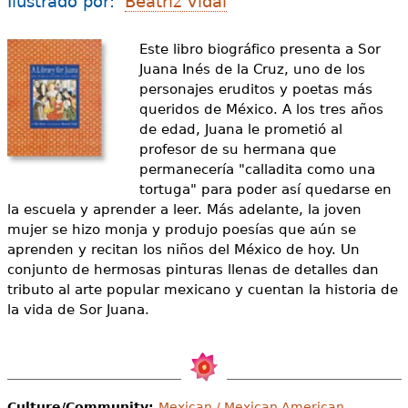
Ilustrado por:
Beatriz Vidal
e
s
Más recursos
Este libro biográfico presenta a Sor
Juana Inés de la Cruz, uno de los
t
personajes eruditos y poetas más
á
queridos de México. A los tres años
de edad, Juana le prometió al
a
profesor de su hermana que
q
permanecería "calladita como una
tortuga" para poder así quedarse en
u
la escuela y aprender a leer. Más adelante, la joven
mujer se hizo monja y produjo poesías que aún se
í
aprenden y recitan los niños del México de hoy. Un
conjunto de hermosas pinturas llenas de detalles dan
tributo al arte popular mexicano y cuentan la historia de
la vida de Sor Juana.
Culture/Community:
Mexican / Mexican American