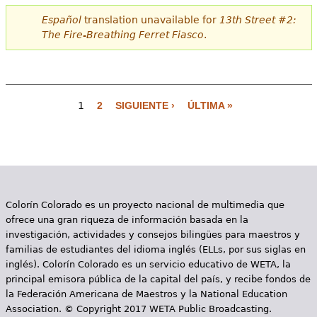
Español
translation unavailable for
13th Street #2:
The Fire-Breathing Ferret Fiasco
.
1
2
SIGUIENTE ›
ÚLTIMA »
P
á
g
i
Colorín Colorado es un proyecto nacional de multimedia que
n
ofrece una gran riqueza de información basada en la
a
investigación, actividades y consejos bilingües para maestros y
familias de estudiantes del idioma inglés (ELLs, por sus siglas en
s
inglés). Colorín Colorado es un servicio educativo de WETA, la
principal emisora pública de la capital del país, y recibe fondos de
la Federación Americana de Maestros y la National Education
Association. © Copyright 2017 WETA Public Broadcasting.