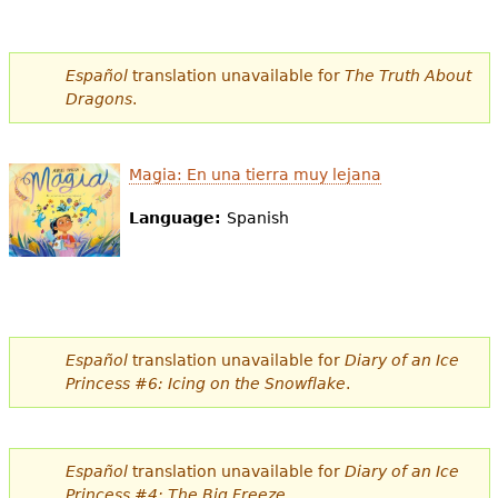
e
s
Más recursos
Español
translation unavailable for
The Truth About
t
Dragons
.
á
a
Magia: En una tierra muy lejana
q
Language:
Spanish
u
í
Español
translation unavailable for
Diary of an Ice
Princess #6: Icing on the Snowflake
.
Español
translation unavailable for
Diary of an Ice
Princess #4: The Big Freeze
.