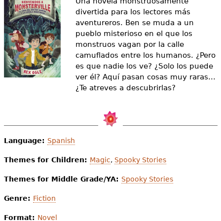
Una novela monstruosamente
e
divertida para los lectores más
s
Más recursos
aventureros. Ben se muda a un
pueblo misterioso en el que los
t
monstruos vagan por la calle
camuflados entre los humanos. ¿Pero
á
es que nadie los ve? ¿Solo los puede
a
ver él? Aquí pasan cosas muy raras...
¿Te atreves a descubrirlas?
q
u
í
Language:
Spanish
Themes for Children:
Magic
,
Spooky Stories
Themes for Middle Grade/YA:
Spooky Stories
Genre:
Fiction
Format:
Novel