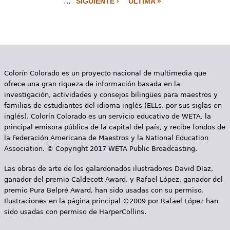
…
SIGUIENTE ›
ÚLTIMA »
á
g
i
n
Colorín Colorado es un proyecto nacional de multimedia que
a
ofrece una gran riqueza de información basada en la
s
investigación, actividades y consejos bilingües para maestros y
familias de estudiantes del idioma inglés (ELLs, por sus siglas en
inglés). Colorín Colorado es un servicio educativo de WETA, la
principal emisora pública de la capital del país, y recibe fondos de
la Federación Americana de Maestros y la National Education
Association. © Copyright 2017 WETA Public Broadcasting.
Las obras de arte de los galardonados ilustradores David Díaz,
ganador del premio Caldecott Award, y Rafael López, ganador del
premio Pura Belpré Award, han sido usadas con su permiso.
Ilustraciones en la página principal ©2009 por Rafael López han
sido usadas con permiso de HarperCollins.