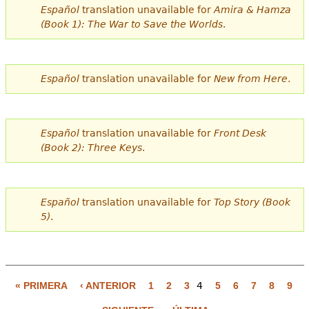
Español
translation unavailable for
Amira & Hamza
(Book 1): The War to Save the Worlds
.
Español
translation unavailable for
New from Here
.
Español
translation unavailable for
Front Desk
(Book 2): Three Keys
.
Español
translation unavailable for
Top Story (Book
5)
.
« PRIMERA
‹ ANTERIOR
1
2
3
4
5
6
7
8
9
P