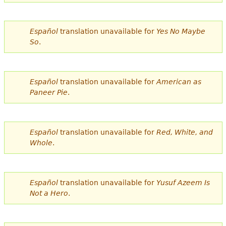
e
s
Más recursos
Español
translation unavailable for
Yes No Maybe
t
So
.
á
a
Español
translation unavailable for
American as
q
Paneer Pie
.
u
í
Español
translation unavailable for
Red, White, and
Whole
.
Español
translation unavailable for
Yusuf Azeem Is
Not a Hero
.