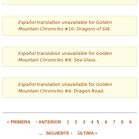
Español
translation unavailable for
Golden
Mountain Chronicles #10: Dragons of Silk
.
Español
translation unavailable for
Golden
Mountain Chronicles #8: Sea Glass
.
Español
translation unavailable for
Golden
Mountain Chronicles #6: Dragon Road
.
« PRIMERA
‹ ANTERIOR
1
2
3
4
5
6
7
8
9
P
…
SIGUIENTE ›
ÚLTIMA »
á