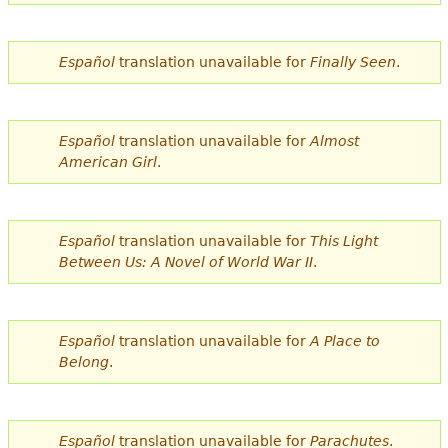
e
s
Más recursos
Español
translation unavailable for
Finally Seen
.
t
á
Español
translation unavailable for
Almost
a
American Girl
.
q
u
Español
translation unavailable for
This Light
í
Between Us: A Novel of World War II
.
Español
translation unavailable for
A Place to
Belong
.
Español
translation unavailable for
Parachutes
.