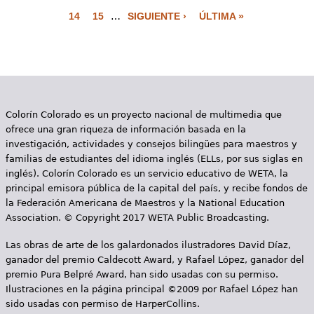
P
14
15
…
SIGUIENTE ›
ÚLTIMA »
á
g
i
n
Colorín Colorado es un proyecto nacional de multimedia que
a
ofrece una gran riqueza de información basada en la
s
investigación, actividades y consejos bilingües para maestros y
familias de estudiantes del idioma inglés (ELLs, por sus siglas en
inglés). Colorín Colorado es un servicio educativo de WETA, la
principal emisora pública de la capital del país, y recibe fondos de
la Federación Americana de Maestros y la National Education
Association. © Copyright 2017 WETA Public Broadcasting.
Las obras de arte de los galardonados ilustradores David Díaz,
ganador del premio Caldecott Award, y Rafael López, ganador del
premio Pura Belpré Award, han sido usadas con su permiso.
Ilustraciones en la página principal ©2009 por Rafael López han
sido usadas con permiso de HarperCollins.