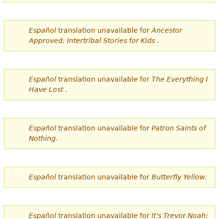
e
s
Más recursos
Español
translation unavailable for
Ancestor
t
Approved: Intertribal Stories for Kids
.
á
a
Español
translation unavailable for
The Everything I
q
Have Lost
.
u
í
Español
translation unavailable for
Patron Saints of
Nothing
.
Español
translation unavailable for
Butterfly Yellow
.
Español
translation unavailable for
It’s Trevor Noah: