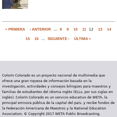
« PRIMERA
‹ ANTERIOR
…
8
9
10
11
12
13
14
P
15
16
…
SIGUIENTE ›
ÚLTIMA »
á
g
i
n
Colorín Colorado es un proyecto nacional de multimedia que
a
ofrece una gran riqueza de información basada en la
s
investigación, actividades y consejos bilingües para maestros y
familias de estudiantes del idioma inglés (ELLs, por sus siglas en
inglés). Colorín Colorado es un servicio educativo de WETA, la
principal emisora pública de la capital del país, y recibe fondos de
la Federación Americana de Maestros y la National Education
Association. © Copyright 2017 WETA Public Broadcasting.