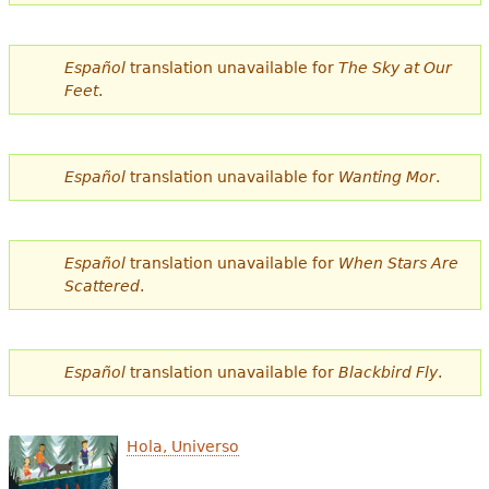
e
s
Más recursos
Español
translation unavailable for
The Sky at Our
t
Feet
.
á
a
Español
translation unavailable for
Wanting Mor
.
q
u
Español
translation unavailable for
When Stars Are
í
Scattered
.
Español
translation unavailable for
Blackbird Fly
.
Hola, Universo