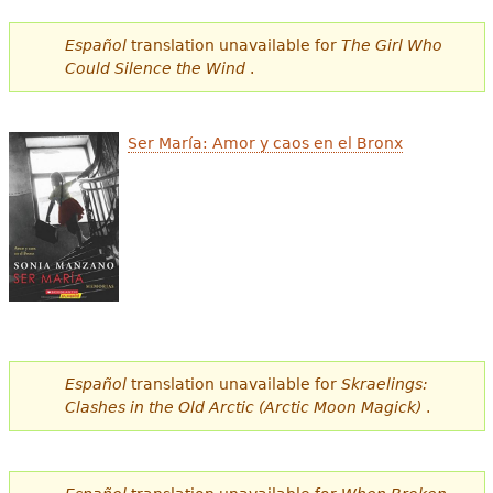
e
Español
translation unavailable for
The Girl Who
s
Más recursos
Could Silence the Wind
.
t
á
Ser María: Amor y caos en el Bronx
a
q
u
í
Español
translation unavailable for
Skraelings:
Clashes in the Old Arctic (Arctic Moon Magick)
.