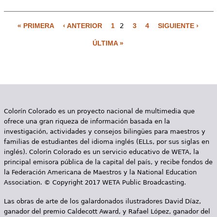
« PRIMERA
‹ ANTERIOR
1
2
3
4
SIGUIENTE ›
P
ÚLTIMA »
á
g
i
n
Colorín Colorado es un proyecto nacional de multimedia que
a
ofrece una gran riqueza de información basada en la
s
investigación, actividades y consejos bilingües para maestros y
familias de estudiantes del idioma inglés (ELLs, por sus siglas en
inglés). Colorín Colorado es un servicio educativo de WETA, la
principal emisora pública de la capital del país, y recibe fondos de
la Federación Americana de Maestros y la National Education
Association. © Copyright 2017 WETA Public Broadcasting.
Las obras de arte de los galardonados ilustradores David Díaz,
ganador del premio Caldecott Award, y Rafael López, ganador del