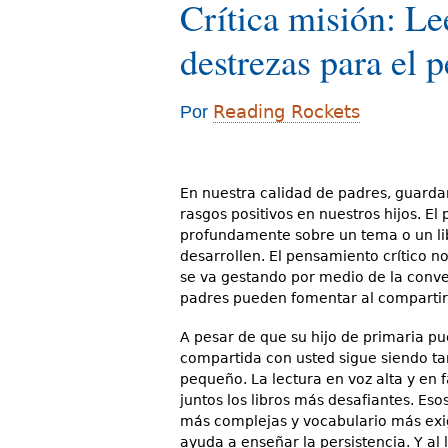
Crítica misión: Le
d
destrezas para el 
e
s
Reading Rockets
Por
t
á
a
En nuestra calidad de padres, guard
rasgos positivos en nuestros hijos. El
q
profundamente sobre un tema o un lib
desarrollen. El pensamiento crítico no
u
se va gestando por medio de la conve
í
padres pueden fomentar al compartir l
A pesar de que su hijo de primaria pu
compartida con usted sigue siendo ta
pequeño. La lectura en voz alta y en 
juntos los libros más desafiantes. Es
más complejas y vocabulario más exigen
ayuda a enseñar la persistencia. Y al 