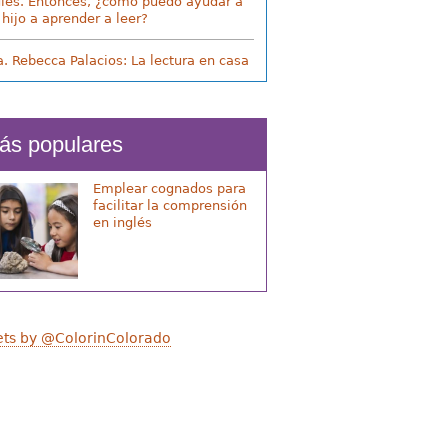
glés. Entonces, ¿cómo puedo ayudar a
 hijo a aprender a leer?
a. Rebecca Palacios: La lectura en casa
ás populares
Emplear cognados para
facilitar la comprensión
en inglés
ts by @ColorinColorado