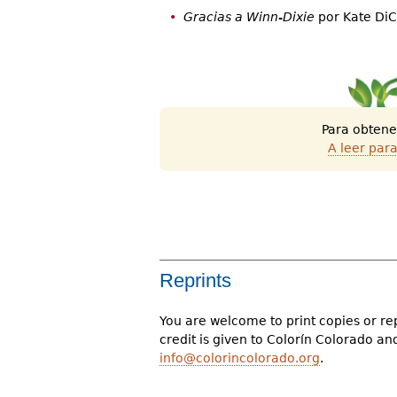
Gracias a Winn-Dixie
por Kate DiC
Para obtene
A leer par
Reprints
You are welcome to print copies or re
credit is given to Colorín Colorado a
info@colorincolorado.org
.