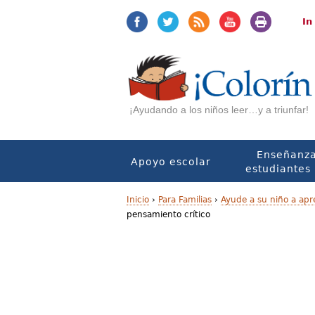
Jump
Jump
to
to
In
navigation
Content
¡Ayudando a los niños leer…y a triunfar!
Enseñanza
Apoyo escolar
estudiantes 
Inicio
›
Para Familias
›
Ayude a su niño a apr
pensamiento crítico
U
s
t
e