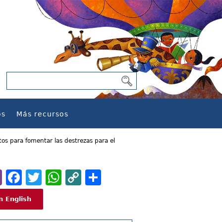
os
Más recursos
ntos para fomentar las destrezas para el
Email
Facebook
Twitter
WhatsApp
Copy
Share
Link
n English