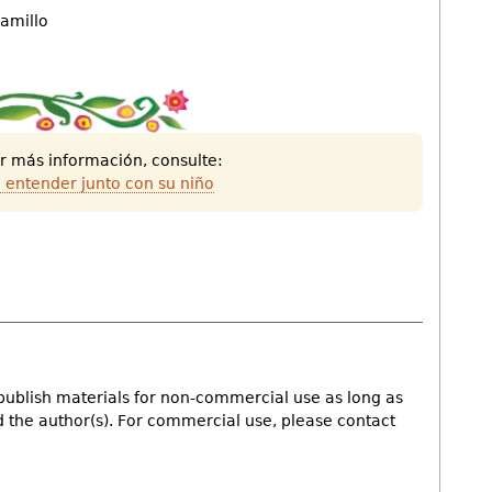
amillo
Desc
este
artíc
r más información, consulte:
en
a entender junto con su niño
la
form
de
PDF
.
publish materials for non-commercial use as long as
nd the author(s). For commercial use, please contact