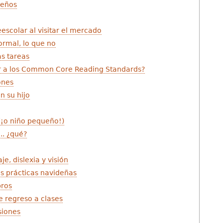
ueños
eescolar al visitar el mercado
ormal, lo que no
as tareas
 a los Common Core Reading Standards?
ones
n su hijo
(¡o niño pequeño!)
.. ¿qué?
e, dislexia y visión
s prácticas navideñas
bros
e regreso a clases
siones