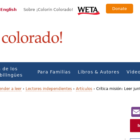
Donate
 English
Sobre ¡Colorín Colorado!
 de los
Para Familias
Libros & Autores
Vide
bilingües
ender a leer
›
Lectores independientes
›
Artículos
›
Crítica misión: Leer ju
I