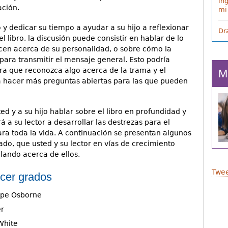
in
ación.
mi
 y dedicar su tiempo a ayudar a su hijo a reflexionar
Dr
 libro, la discusión puede consistir en hablar de lo
icen acerca de su personalidad, o sobre cómo la
 para transmitir el mensaje general. Esto podría
para que reconozca algo acerca de la trama y el
M
ca hacer más preguntas abiertas para las que pueden
ted y a su hijo hablar sobre el libro en profundidad y
 a su lector a desarrollar las destrezas para el
ra toda la vida. A continuación se presentan algunos
ado, que usted y su lector en vías de crecimiento
lando acerca de ellos.
Twee
rcer grados
ope Osborne
er
White