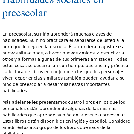
e
preescolar
s
Más recursos
t
á
En preescolar, su niño aprenderá muchas clases de
habilidades. Su niño practicará el separarse de usted a la
a
hora que lo deja en la escuela. Él aprenderá a ajustarse a
nuevas situaciones, a hacer nuevos amigos, a escuchar a
q
otros y a formar algunas de sus primeras amistades. Todas
u
estas cosas se desarrollan con tiempo, paciencia y práctica.
La lectura de libros en conjunto en los que los personajes
í
viven experiencias similares también pueden ayudar a su
niño de preescolar a desarrollar estas importantes
habilidades.
Más adelante les presentamos cuatro libros en los que los
personales están aprendiendo algunas de las mismas
habilidades que aprende su niño en la escuela preescolar.
Estos libros están disponibles en inglés y español. Considere
añadir éstos a su grupo de los libros que saca de la
biblioteca.