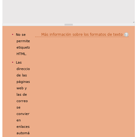
Más información sobre los formatos de texto
No se
permiten
etiquetas
HTML.
Las
direcciones
de las
páginas
web y
las de
correo
se
convierten
en
enlaces
automáticamente.