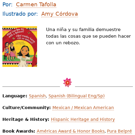
e
Por:
Carmen Tafolla
s
Más recursos
Ilustrado por:
Amy Córdova
t
Una niña y su familia demuestre
á
todas las cosas que se pueden hacer
con un rebozo.
a
q
u
í
Language:
Spanish
,
Spanish (Bilingual Eng/Sp)
Culture/Community:
Mexican / Mexican American
Heritage & History:
Hispanic Heritage and History
Book Awards:
Américas Award & Honor Books
,
Pura Belpré